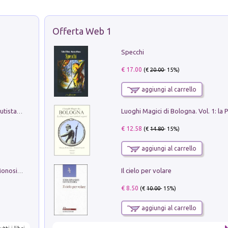
Offerta Web 1
Specchi
€ 17.00
(€
20.00
- 15%)
aggiungi al carrello
Pietro Bellotti Detto Canaletty. Un Vedutista Veneziano nella Francia dell'Ancien Régime
€ 12.58
(€
14.80
- 15%)
aggiungi al carrello
Il cielo per volare
La seduzione del gusto con Pipero & Monosilio
€ 8.50
(€
10.00
- 15%)
aggiungi al carrello