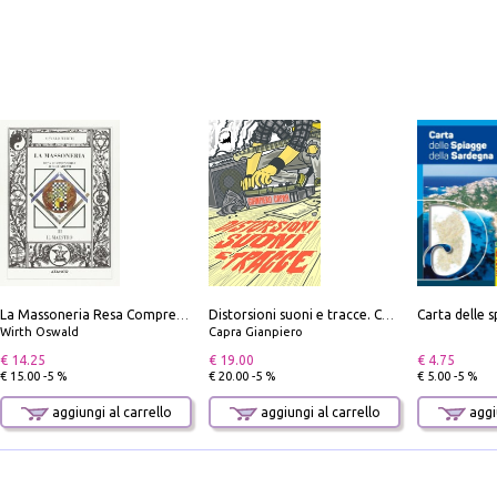
La Massoneria Resa Comprensibile ai Suoi Adepti. Vol. 3: il Maestro.
Distorsioni suoni e tracce. Columns, storie e playlist dalla scena hardcore punk italiana degli anni '90
Wirth Oswald
Capra Gianpiero
€ 14.25
€ 19.00
€ 4.75
€ 15.00 -5 %
€ 20.00 -5 %
€ 5.00 -5 %
aggiungi al carrello
aggiungi al carrello
aggiu