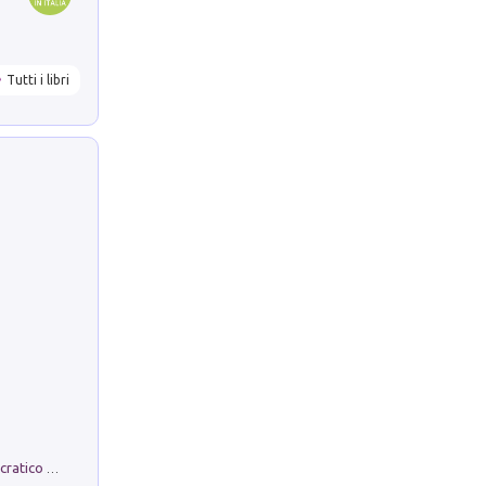
Tutti i libri
La comparsa. Perché il partito democratico non è mai nato