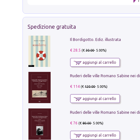
T
Spedizione gratuita
Il Bordigotto. Ediz. illustrata
€ 28.5
(€
30.00
- 5.00%)
aggiungi al carrello
€ 114
(€
120.00
- 5.00%)
aggiungi al carrello
€ 76
(€
80.00
- 5.00%)
aggiungi al carrello