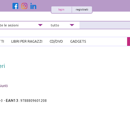
login
registrati
TTI
LIBRI PER RAGAZZI
CD/DVD
GADGETS
eri
iunti
-3
-
EAN13
:
9788809601208