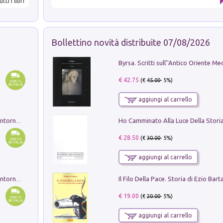
utti i libri
Bollettino novità distribuite 07/08/2026
€ 42.75
(€
45.00
- 5%)
aggiungi al carrello
Ruderi delle ville Romano Sabine nei dintorni di Poggio Mirteto. Illustrati dal dott.re prof.re cav.re Ercole Nardi regio ispettore degli scavi e monumenti. Anno 1885. Tavole e studio. Con 25 tavole fuori testo in cartella editoriale
€ 28.50
(€
30.00
- 5%)
aggiungi al carrello
Ruderi delle ville Romano Sabine nei dintorni di Poggio Mirteto. Illustrati dal dott.re prof.re cav.re Ercole Nardi regio ispettore degli scavi e monumenti. Anno 1885
€ 19.00
(€
20.00
- 5%)
aggiungi al carrello