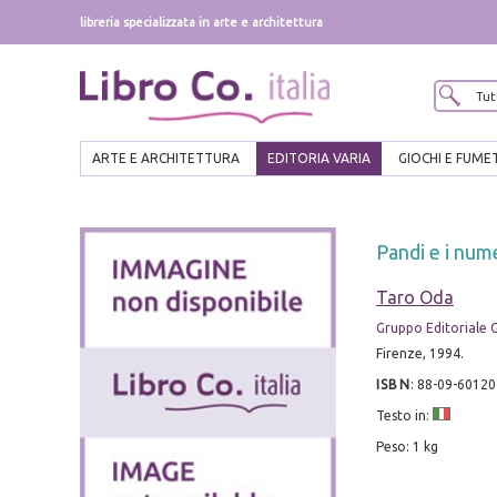
libreria specializzata in arte e architettura
ARTE E ARCHITETTURA
EDITORIA VARIA
GIOCHI E FUME
Pandi e i num
Taro Oda
Gruppo Editoriale G
Firenze, 1994.
ISBN
:
88-09-60120
Testo in:
Peso: 1 kg