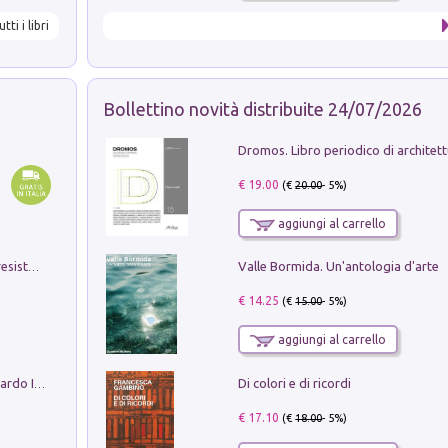
utti i libri
Bollettino novità distribuite 24/07/2026
€ 19.00
(€
20.00
- 5%)
aggiungi al carrello
Valle Bormida. Un'antologia d'arte
Memorial Santa Giulia. Sculture per la resistenza Monchio di Palagano
€ 14.25
(€
15.00
- 5%)
aggiungi al carrello
Di colori e di ricordi
Sofiana. In Sicilia centro-meridionale (tardo III-metà IX secolo d.C.): dall'agro-town tardo-imperiale al villaggio medio-bizantino. Nuova ediz.
€ 17.10
(€
18.00
- 5%)