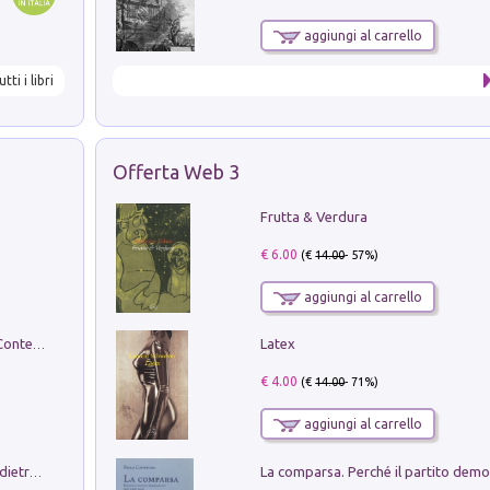
aggiungi al carrello
utti i libri
Offerta Web 3
Frutta & Verdura
€ 6.00
(€
14.00
- 57%)
aggiungi al carrello
Latex
in alto! Livello A1. Con CD-Audio. Con Contenuto digitale per accesso on line
€ 4.00
(€
14.00
- 71%)
aggiungi al carrello
Conte e Mattarella. Sul palcoscenico e dietro le quinte del Quirinale. Un racconto sulle istituzioni