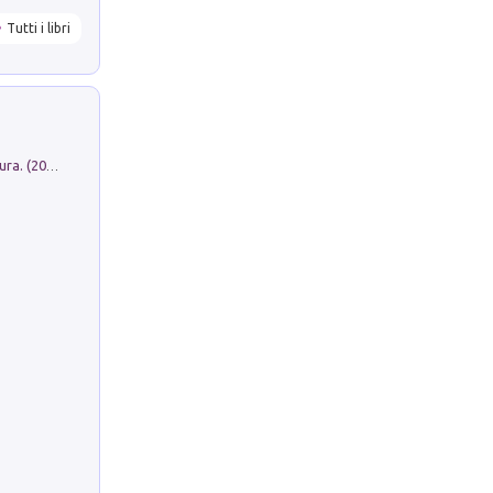
Tutti i libri
Dromos. Libro periodico di architettura. (2026). Vol. 15: Post-model