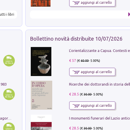
aggiungi al carrello
utti i libri
Bollettino novità distribuite 10/07/2026
€ 57
(€
60.00
- 5.00%)
aggiungi al carrello
1983
€ 28.5
(€
30.00
- 5.00%)
aggiungi al carrello
Pastori. Sguardi contemporanei tra il Lagorai e la pianura. Ediz. illustrata
€ 28.5
(€
30.00
- 5.00%)