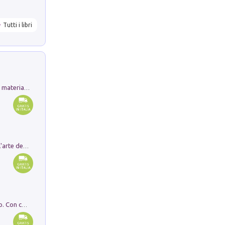
Tutti i libri
L'orientalizzante a Capua. Contesti e materiali dagli scavi di Werner Johannowsky nella necropoli di Fornaci. Nuova ediz.
Ricerche dei dottorandi in storia dell'arte della Sapienza
I monumenti funerari del Lazio antico. Con cartella con tavole