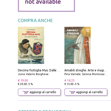
COMPRA ANCHE
Decima flottiglia Mas. Dalle origini all'armistizio
Amabili streghe. Arte e magie di Leonora Carrington e Remedios Varo
Junio Valerio Borghese
Pina Varriale; Serena Montesarchio
€ 19.00
€ 14.25
€ 20.00 -5 %
€ 15.00 -5 %
aggiungi al carrello
aggiungi al carrello