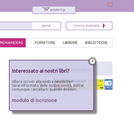
articoli: 0 pz.
REMAINDERS
FORNITORE
LIBRERIE
BIBLIOTECHE
x
Interessato ai nostri libri?
non disponibile - NON ordinabile
Allora iscriviti alla nostra newsletter!
Sarai informato delle nostre novità, potrai
comunque cancellarti quando desideri.
modulo di iscrizione