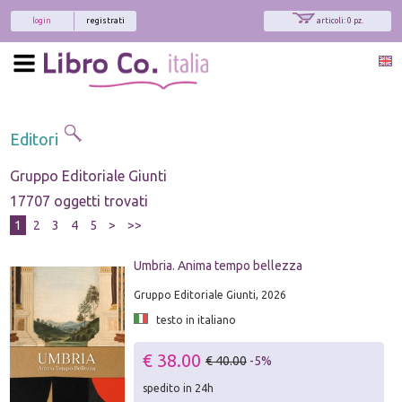
login
registrati
articoli: 0 pz.
Editori
Gruppo Editoriale Giunti
17707 oggetti trovati
1
2
3
4
5
>
>>
Umbria. Anima tempo bellezza
Gruppo Editoriale Giunti, 2026
testo in italiano
€ 38.00
€ 40.00
-5%
spedito in 24h