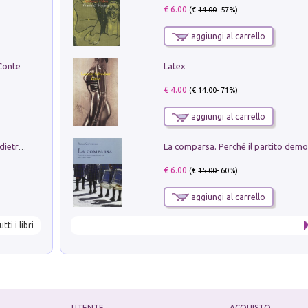
€ 6.00
(€
14.00
- 57%)
aggiungi al carrello
Latex
in alto! Livello A1. Con CD-Audio. Con Contenuto digitale per accesso on line
€ 4.00
(€
14.00
- 71%)
aggiungi al carrello
Conte e Mattarella. Sul palcoscenico e dietro le quinte del Quirinale. Un racconto sulle istituzioni
€ 6.00
(€
15.00
- 60%)
aggiungi al carrello
utti i libri
UTENTE
ACQUISTO