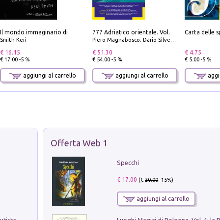
Il mondo immaginario di
777 Adriatico orientale. Vol. 1: Istria, Costa della Dalmazia da Smrika a Zara, Isole del Quarnaro, Pag, Arcipelaghi di Zara, Sibenico e Incoronate
Smith Keri
Piero Magnabosco; Dario Silvestro; Marco Sbrizzi
€ 16.15
€ 51.30
€ 4.75
€ 17.00 -5 %
€ 54.00 -5 %
€ 5.00 -5 %
aggiungi al carrello
aggiungi al carrello
aggiu
Offerta Web 1
Specchi
€ 17.00
(€
20.00
- 15%)
aggiungi al carrello