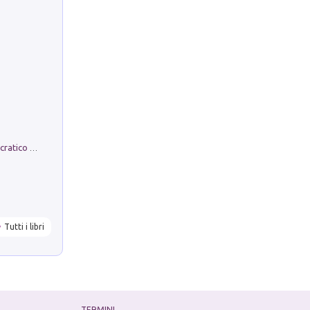
La comparsa. Perché il partito democratico non è mai nato
Tutti i libri
TERMINI