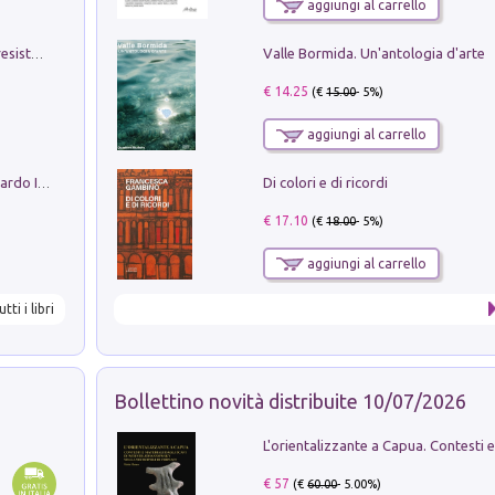
aggiungi al carrello
Valle Bormida. Un'antologia d'arte
Memorial Santa Giulia. Sculture per la resistenza Monchio di Palagano
€ 14.25
(€
15.00
- 5%)
aggiungi al carrello
Di colori e di ricordi
Sofiana. In Sicilia centro-meridionale (tardo III-metà IX secolo d.C.): dall'agro-town tardo-imperiale al villaggio medio-bizantino. Nuova ediz.
€ 17.10
(€
18.00
- 5%)
aggiungi al carrello
utti i libri
Bollettino novità distribuite 10/07/2026
€ 57
(€
60.00
- 5.00%)