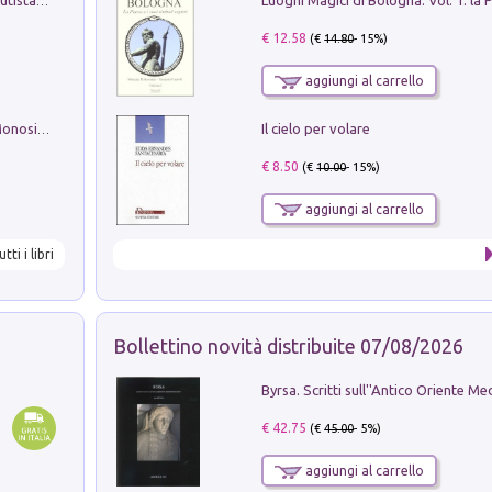
Pietro Bellotti Detto Canaletty. Un Vedutista Veneziano nella Francia dell'Ancien Régime
€ 12.58
(€
14.80
- 15%)
aggiungi al carrello
Il cielo per volare
La seduzione del gusto con Pipero & Monosilio
€ 8.50
(€
10.00
- 15%)
aggiungi al carrello
utti i libri
Bollettino novità distribuite 07/08/2026
€ 42.75
(€
45.00
- 5%)
aggiungi al carrello