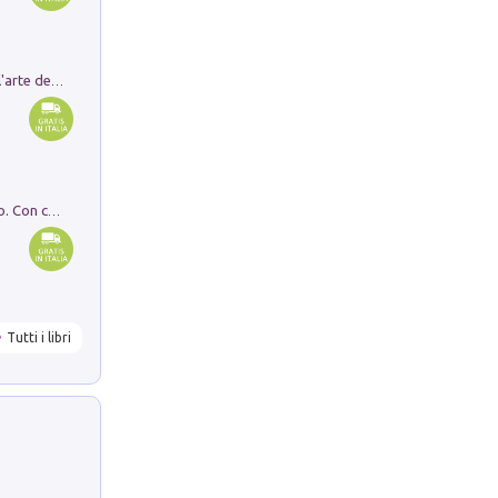
Ricerche dei dottorandi in storia dell'arte della Sapienza
I monumenti funerari del Lazio antico. Con cartella con tavole
Tutti i libri