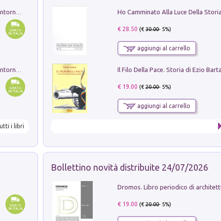
Ruderi delle ville Romano Sabine nei dintorni di Poggio Mirteto. Illustrati dal dott.re prof.re cav.re Ercole Nardi regio ispettore degli scavi e monumenti. Anno 1885. Tavole e studio. Con 25 tavole fuori testo in cartella editoriale
€ 28.50
(€
30.00
- 5%)
aggiungi al carrello
Ruderi delle ville Romano Sabine nei dintorni di Poggio Mirteto. Illustrati dal dott.re prof.re cav.re Ercole Nardi regio ispettore degli scavi e monumenti. Anno 1885
€ 19.00
(€
20.00
- 5%)
aggiungi al carrello
utti i libri
Bollettino novità distribuite 24/07/2026
€ 19.00
(€
20.00
- 5%)