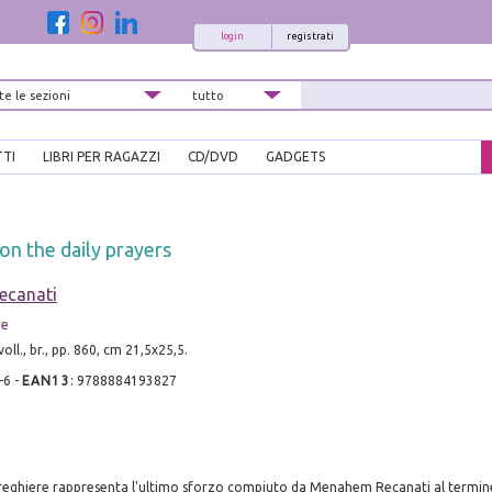
login
registrati
TTI
LIBRI PER RAGAZZI
CD/DVD
GADGETS
n the daily prayers
ecanati
re
oll., br., pp. 860, cm 21,5x25,5.
-6
-
EAN13
:
9788884193827
reghiere rappresenta l'ultimo sforzo compiuto da Menahem Recanati al termine d