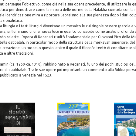
ati persegue l'obiettivo, come già nella sua opera precedente, di utilizzare la
ico per dimostrare come la misura delle norme della Halakha coincida con la m
ale identificazione mira a riportare l'ebraismo alla sua pienezza dopo i duri col
 razionalistica.
a liturgia e i testi liturgici diventano un mosaico le cui singole tessere (parole e 
iana, si illuminano di una nuova luce in quanto concepite come analisi profonda 
ondo celeste. L'opera di Recanati risultò fondamentale per Giovanni Pico della Mir
ella qabbalah, in particolar modo della struttura della merkavah superiore, d
a creazione, un modello questo, entro il quale il filosofo tentò di conciliare teol
a e altre tradizioni.
in (ca. 1250-ca. 1310), rabbino nato a Recanati, fu uno dei pochi studiosi del
vere di quabbalah. Tra le sue opere più importanti un commento alla Bibbia perva
e pubblicato a Venezia nel 1523.