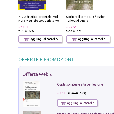
777 Adriatico orientale. Vol. 2: Costa della Dalmazia da Zara a Molunat, Isole della Dalmazia Meridionale e Montenegro
Scolpire il tempo. Riflessioni sul cinema.
Piero Magnabosco; Dario Silvestro; Marco Sbrizzi
Tarkovskij Andrej
€ 51.30
€ 27.55
€ 54.00 -5 %
€ 29.00 -5 %
aggiungi al carrello
aggiungi al carrello
OFFERTE E PROMOZIONI
Offerta Web 2
Guida spirituale alla perfezione
€ 12.00
(€
35.00
- 66%)
aggiungi al carrello