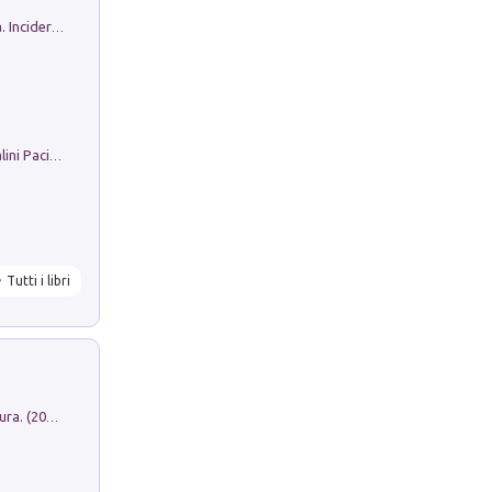
Ho Camminato Alla Luce Della Storia. Incidere per Pasolini. Quaderni di Incisione Contemporanea n 30
Il Filo Della Pace. Storia di Ezio Bartalini Pacifista
Tutti i libri
Dromos. Libro periodico di architettura. (2026). Vol. 15: Post-model