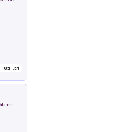
Luoghi Magici di Bologna. Vol. 1: la Piazza e i Suoi Simboli Segreti
Tutti i libri
Byrsa. Scritti sull''Antico Oriente Mediterraneo. 45-46/2024