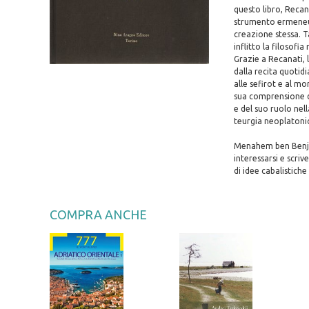
questo libro, Recan
strumento ermeneut
creazione stessa. T
inflitto la filosofia
Grazie a Recanati, l
dalla recita quotid
alle sefirot e al m
sua comprensione d
e del suo ruolo nell
teurgia neoplatonic
Menahem ben Benjam
interessarsi e scri
di idee cabalistich
COMPRA ANCHE