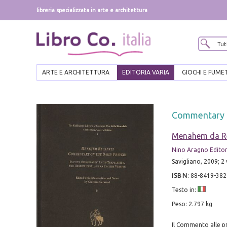
libreria specializzata in arte e architettura
ARTE E ARCHITETTURA
EDITORIA VARIA
GIOCHI E FUME
Commentary o
Menahem da R
Nino Aragno Edito
Savigliano, 2009; 2 v
ISBN
:
88-8419-382
Testo in:
Peso: 2.797 kg
Il Commento alle p