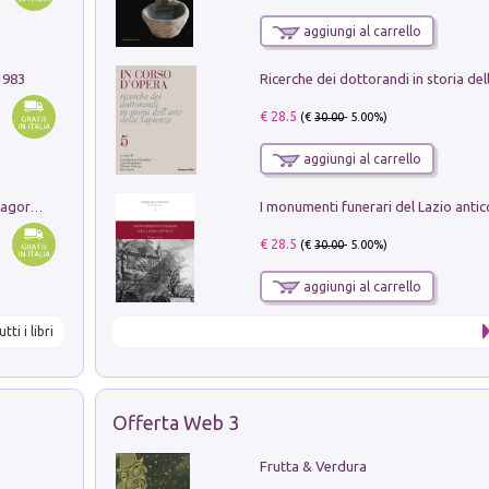
aggiungi al carrello
1983
€ 28.5
(€
30.00
- 5.00%)
aggiungi al carrello
Pastori. Sguardi contemporanei tra il Lagorai e la pianura. Ediz. illustrata
€ 28.5
(€
30.00
- 5.00%)
aggiungi al carrello
utti i libri
Offerta Web 3
Frutta & Verdura