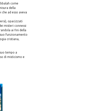
 qabbalah come
isura della
pi che ad esso aveva
versi), opacizzati
dei misteri connessi
andola ai fini della
el suo funzionamento
ogia cristiana,
 suo tempo a
so di misticismo e