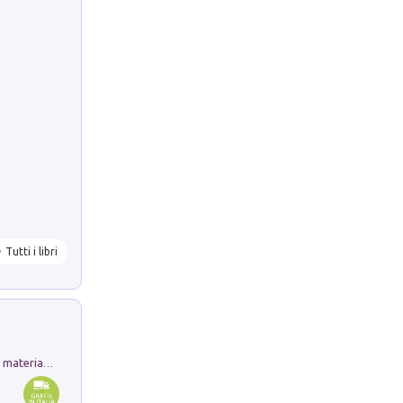
Tutti i libri
L'orientalizzante a Capua. Contesti e materiali dagli scavi di Werner Johannowsky nella necropoli di Fornaci. Nuova ediz.