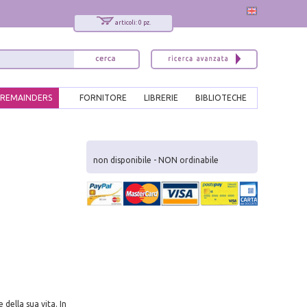
articoli: 0 pz.
REMAINDERS
FORNITORE
LIBRERIE
BIBLIOTECHE
x
Interessato ai nostri libri?
non disponibile - NON ordinabile
Allora iscriviti alla nostra newsletter!
Sarai informato delle nostre novità, potrai
comunque cancellarti quando desideri.
modulo di iscrizione
ella sua vita. In