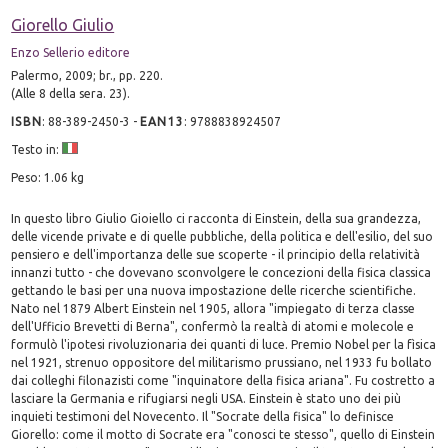
Giorello Giulio
Enzo Sellerio editore
Palermo, 2009; br., pp. 220.
(Alle 8 della sera. 23).
ISBN
:
88-389-2450-3
-
EAN13
:
9788838924507
Testo in:
Peso: 1.06 kg
In questo libro Giulio Gioiello ci racconta di Einstein, della sua grandezza,
delle vicende private e di quelle pubbliche, della politica e dell'esilio, del suo
pensiero e dell'importanza delle sue scoperte - il principio della relatività
innanzi tutto - che dovevano sconvolgere le concezioni della fisica classica
gettando le basi per una nuova impostazione delle ricerche scientifiche.
Nato nel 1879 Albert Einstein nel 1905, allora "impiegato di terza classe
dell'Ufficio Brevetti di Berna", confermò la realtà di atomi e molecole e
formulò l'ipotesi rivoluzionaria dei quanti di luce. Premio Nobel per la fìsica
nel 1921, strenuo oppositore del militarismo prussiano, nel 1933 fu bollato
dai colleghi filonazisti come "inquinatore della fisica ariana". Fu costretto a
lasciare la Germania e rifugiarsi negli USA. Einstein è stato uno dei più
inquieti testimoni del Novecento. Il "Socrate della fisica" lo definisce
Giorello: come il motto di Socrate era "conosci te stesso", quello di Einstein