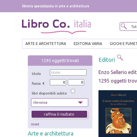
libreria specializzata in arte e architettura
ARTE E ARCHITETTURA
EDITORIA VARIA
GIOCHI E FUME
Editori
1295
oggetti trovati
Enzo Sellerio edi
titolo
1295 oggetti trov
fascia €
libri disponibili subito
reset
Arte e architettura