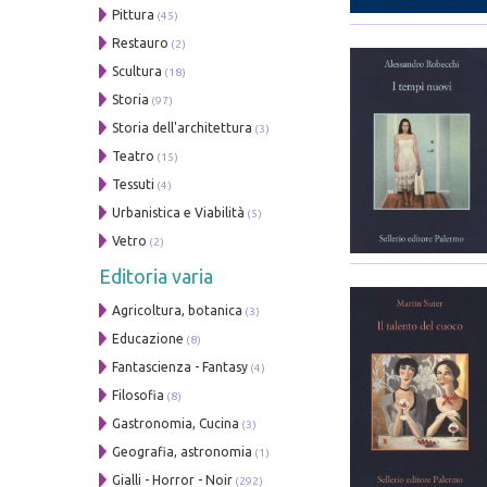
Pittura
(45)
Restauro
(2)
Scultura
(18)
Storia
(97)
Storia dell'architettura
(3)
Teatro
(15)
Tessuti
(4)
Urbanistica e Viabilità
(5)
Vetro
(2)
Editoria varia
Agricoltura, botanica
(3)
Educazione
(8)
Fantascienza - Fantasy
(4)
Filosofia
(8)
Gastronomia, Cucina
(3)
Geografia, astronomia
(1)
Gialli - Horror - Noir
(292)