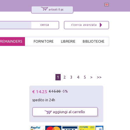
articoli: 0 pz.
REMAINDERS
FORNITORE
LIBRERIE
BIBLIOTECHE
1
2
3
4
5
>
>>
€ 14.25
€ 15.00
-5%
spedito in 24h
aggiungi al carrello