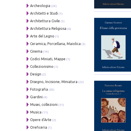
Archeologia
(24)
Architetti e Studi
(1)
Architettura Civile
(5)
Architettura Religiosa
(6)
Arte del Legno
(1)
Ceramica, Porcellana, Maiolica
(3)
Cinema
(14)
Codici Miniati, Mappe
(1)
Collezionismo
(1)
Design
(2)
Disegno, Incisione, Miniatura
(22)
Fotografia
(20)
Giardini
(4)
Musei, collezioni
(31)
Musica
(11)
Opere d'Arte
(2)
Oreficeria
(1)