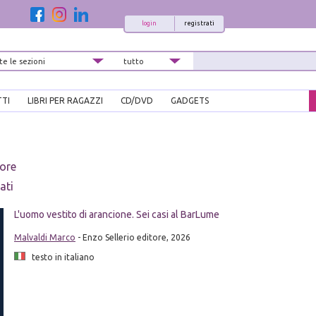
login
registrati
TTI
LIBRI PER RAGAZZI
CD/DVD
GADGETS
tore
ati
L'uomo vestito di arancione. Sei casi al BarLume
Malvaldi Marco
- Enzo Sellerio editore, 2026
testo in italiano