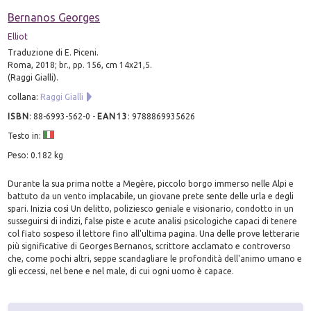
Bernanos Georges
Elliot
Traduzione di E. Piceni.
Roma, 2018; br., pp. 156, cm 14x21,5.
(Raggi Gialli).
collana:
Raggi Gialli
ISBN
:
88-6993-562-0
-
EAN13
:
9788869935626
Testo in:
Peso: 0.182 kg
Durante la sua prima notte a Megère, piccolo borgo immerso nelle Alpi e
battuto da un vento implacabile, un giovane prete sente delle urla e degli
spari. Inizia così Un delitto, poliziesco geniale e visionario, condotto in un
susseguirsi di indizi, false piste e acute analisi psicologiche capaci di tenere
col fiato sospeso il lettore fino all'ultima pagina. Una delle prove letterarie
più significative di Georges Bernanos, scrittore acclamato e controverso
che, come pochi altri, seppe scandagliare le profondità dell'animo umano e
gli eccessi, nel bene e nel male, di cui ogni uomo è capace.