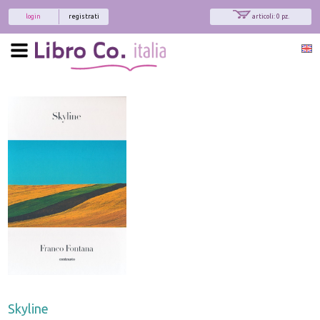
login
registrati
articoli: 0 pz.
Skyline