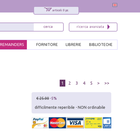
articoli: 0 pz.
REMAINDERS
FORNITORE
LIBRERIE
BIBLIOTECHE
1
2
3
4
5
>
>>
€ 25.00
-5%
difficilmente reperibile - NON ordinabile