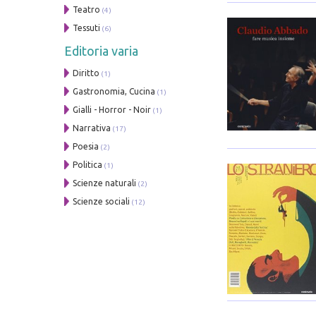
Teatro
(4)
Tessuti
(6)
Editoria varia
Diritto
(1)
Gastronomia, Cucina
(1)
Gialli - Horror - Noir
(1)
Narrativa
(17)
Poesia
(2)
Politica
(1)
Scienze naturali
(2)
Scienze sociali
(12)