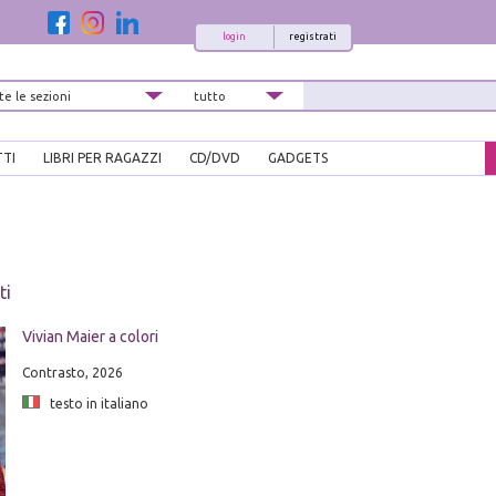
login
registrati
TTI
LIBRI PER RAGAZZI
CD/DVD
GADGETS
ti
Vivian Maier a colori
Contrasto, 2026
testo in italiano