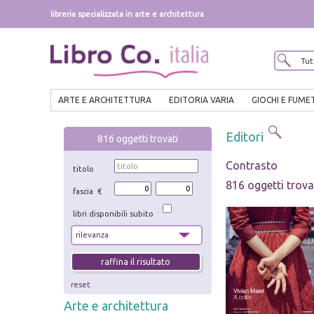
libreria specializzata in arte e architettura
ARTE E ARCHITETTURA
EDITORIA VARIA
GIOCHI E FUME
Editori
816
oggetti trovati
Contrasto
titolo
816 oggetti trova
fascia €
libri disponibili subito
reset
Arte e architettura