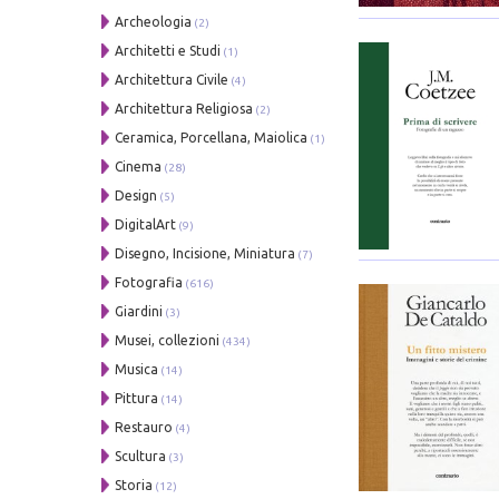
Archeologia
(2)
Architetti e Studi
(1)
Architettura Civile
(4)
Architettura Religiosa
(2)
Ceramica, Porcellana, Maiolica
(1)
Cinema
(28)
Design
(5)
DigitalArt
(9)
Disegno, Incisione, Miniatura
(7)
Fotografia
(616)
Giardini
(3)
Musei, collezioni
(434)
Musica
(14)
Pittura
(14)
Restauro
(4)
Scultura
(3)
Storia
(12)