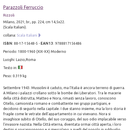
Parazzoli Ferruccio
Rizzoli
Milano, 2021; br., pp. 224, cm 14,5x22.
(Scala Italiani).
collana:
Scala Italiani
ISBN
:
88-17-15648-5
-
EAN13
:
9788817156486
Periodo: 1800-1960 (XIX-XX) Moderno
Luoghi: Lazio,Roma
Testo in:
Peso: 0.319 kg
Settembre 1943. Mussolini è caduto, ma l'Italia è ancora terreno di guerra.
A Milano i palazzi crollano sotto le bombe dei Liberatori. Tra le macerie
della città distrutta, Matteo e Nora, rimasti senza lavoro, conoscono
Otello, camionista romano e combattente nei gruppi partigiani, e
decidono di seguirlo nella capitale. I due stanno insieme, ma la loro storia è
fragile come le vetrate dell'appartamento in cui vivevano. Nora si
invaghisce subito di Otello, del suo coraggio, del suo odio implacabile verso
l'invasore nazista. Nella Città eterna, diventata ormai città aperta, i loro
destini si sovrappongono e si mescolano a quelli del popolo in subbuglio,