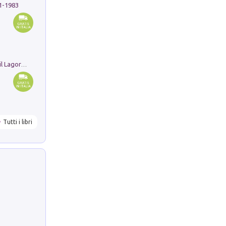
91-1983
Pastori. Sguardi contemporanei tra il Lagorai e la pianura. Ediz. illustrata
Tutti i libri