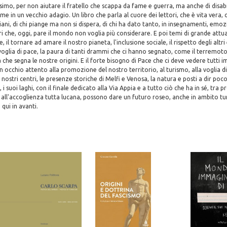
simo, per non aiutare il fratello che scappa da fame e guerra, ma anche di disabil
me in un vecchio adagio. Un libro che parla al cuore dei lettori, che è vita vera, c
ani, di chi piange ma non si dispera, di chi ha dato tanto, in insegnamenti, emoz
i che, oggi, pare il mondo non voglia più considerare. E poi temi di grande attual
 il tornare ad amare il nostro pianeta, l'inclusione sociale, il rispetto degli altri 
 voglia di pace, la paura di tanti drammi che ci hanno segnato, come il terremot
 che segna le nostre origini. E il forte bisogno di Pace che ci deve vedere tutti 
occhio attento alla promozione del nostro territorio, al turismo, alla voglia di 
 nostri centri, le presenze storiche di Melfi e Venosa, la natura e posti a dir po
i suoi laghi, con il finale dedicato alla Via Appia e a tutto ciò che ha in sé, tra pr
 all'accoglienza tutta lucana, possono dare un futuro roseo, anche in ambito tur
qui in avanti.