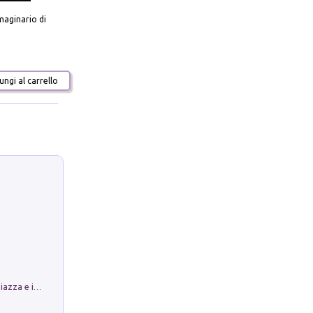
aginario di
ngi al carrello
Luoghi Magici di Bologna. Vol. 1: la Piazza e i Suoi Simboli Segreti