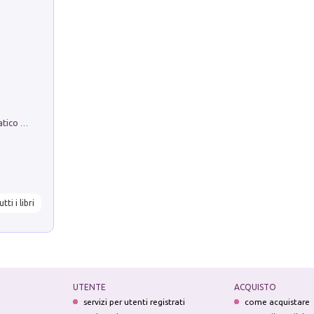
La comparsa. Perché il partito democratico non è mai nato
utti i libri
UTENTE
ACQUISTO
servizi per utenti registrati
come acquistare