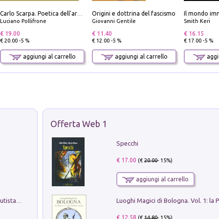
Origini e dottrina del fascismo
Il mondo imm
Carlo Scarpa. Poetica dell'arredo. Tavoli e sedie-Poetics of furniture. Tables and chairs. Ediz. bilingue
Luciano Pollifrone
Giovanni Gentile
Smith Keri
€ 19.00
€ 11.40
€ 16.15
€ 20.00 -5 %
€ 12.00 -5 %
€ 17.00 -5 %
aggiungi al carrello
aggiungi al carrello
aggiu
Offerta Web 1
Specchi
€ 17.00
(€
20.00
- 15%)
aggiungi al carrello
Pietro Bellotti Detto Canaletty. Un Vedutista Veneziano nella Francia dell'Ancien Régime
€ 12.58
(€
14.80
- 15%)