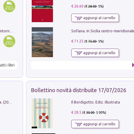
€ 26.60
(€
28.00
- 5%)
aggiungi al carrello
Ruderi delle ville Romano Sabine nei dintorni di Poggio Mirteto. Illustrati dal dott.re prof.re cav.re Ercole Nardi regio ispettore degli scavi e monumenti. Anno 1885
€ 71.25
(€
75.00
- 5%)
aggiungi al carrello
utti i libri
Bollettino novità distribuite 17/07/2026
Il Bordigotto. Ediz. illustrata
Dromos. Libro periodico di architettura. (2026). Vol. 15: Post-model
€ 28.5
(€
30.00
- 5.00%)
aggiungi al carrello