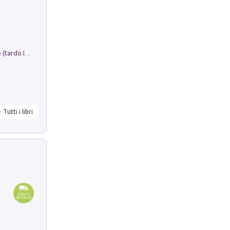
Sofiana. In Sicilia centro-meridionale (tardo III-metà IX secolo d.C.): dall'agro-town tardo-imperiale al villaggio medio-bizantino. Nuova ediz.
Tutti i libri