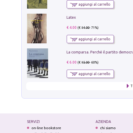
aggiungi al carrello
Latex
€ 4.00
(€
14.00
- 71%)
aggiungi al carrello
€ 6.00
(€
15.00
- 60%)
aggiungi al carrello
T
SERVIZI
AZIENDA
on-line bookstore
chi siamo