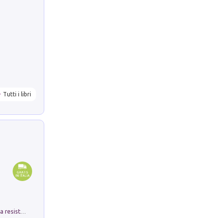
Tutti i libri
Memorial Santa Giulia. Sculture per la resistenza Monchio di Palagano