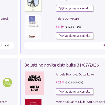
aggiungi al carrello
Il cielo per volare
La seduzione del gusto con Pipero & Monosilio
€ 8.50
(€
10.00
- 15%)
aggiungi al carrello
utti i libri
Bollettino novità distribuite 31/07/2026
Angela Brandys. Outta Love
€ 28.5
(€
30.00
- 5.00%)
aggiungi al carrello
Ruderi delle ville Romano Sabine nei dintorni di Poggio Mirteto. Illustrati dal dott.re prof.re cav.re Ercole Nardi regio ispettore degli scavi e monumenti. Anno 1885. Tavole e studio. Con 25 tavole fuori testo in cartella editoriale