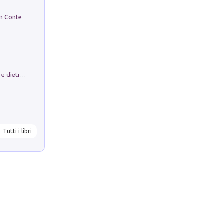
in alto! Livello A1. Con CD-Audio. Con Contenuto digitale per accesso on line
Conte e Mattarella. Sul palcoscenico e dietro le quinte del Quirinale. Un racconto sulle istituzioni
Tutti i libri