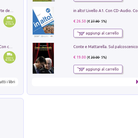
Ricerche dei dottorandi in storia dell'arte della Sapienza
€ 26.50
(€
27.90
- 5%)
aggiungi al carrello
I monumenti funerari del Lazio antico. Con cartella con tavole
€ 19.00
(€
20.00
- 5%)
aggiungi al carrello
utti i libri