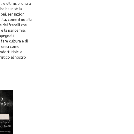
i e ultimi, pronti a
he ha in sé la
ioni, sensazioni
ità, come il no alla
e dei fratelli che
o e la pandemia,
impegnati.
fare cultura e di
co unici come
odotti tipici e
istico al nostro