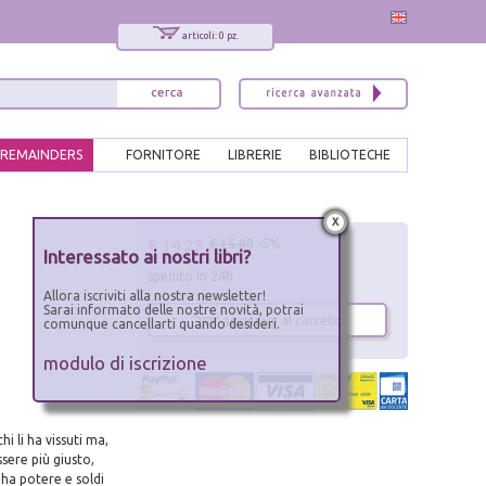
articoli: 0 pz.
REMAINDERS
FORNITORE
LIBRERIE
BIBLIOTECHE
x
€ 14.25
€ 15.00
-5%
Interessato ai nostri libri?
spedito in 24h
Allora iscriviti alla nostra newsletter!
Sarai informato delle nostre novità, potrai
aggiungi al carrello
comunque cancellarti quando desideri.
modulo di iscrizione
hi li ha vissuti ma,
sere più giusto,
 ha potere e soldi