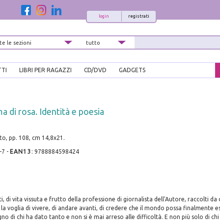
login
registrati
TTI
LIBRI PER RAGAZZI
CD/DVD
GADGETS
a di rosa. Identità e poesia
to, pp. 108, cm 14,8x21.
-7
-
EAN13
:
9788884598424
, di vita vissuta e frutto della professione di giornalista dell'Autore, raccolti da c
la voglia di vivere, di andare avanti, di credere che il mondo possa finalmente es
 di chi ha dato tanto e non si è mai arreso alle difficoltà. E non più solo di chi