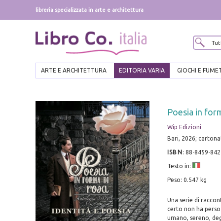
libreria specializzata in arte e architettura
ARTE E ARCHITETTURA
EDITORIA VARIA
GIOCHI E FUME
Poesia in form
Wip Edizioni
Bari, 2026; cartona
ISBN
:
88-8459-842
Testo in:
Peso: 0.547 kg
Una serie di racconti
certo non ha perso 
umano, sereno, degno