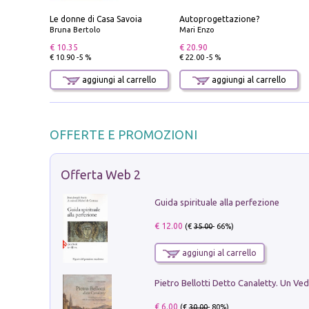
Le donne di Casa Savoia
Autoprogettazione?
Bruna Bertolo
Mari Enzo
€ 10.35
€ 20.90
€ 10.90 -5 %
€ 22.00 -5 %
aggiungi al carrello
aggiungi al carrello
OFFERTE E PROMOZIONI
Offerta Web 2
Guida spirituale alla perfezione
€ 12.00
(€
35.00
- 66%)
aggiungi al carrello
€ 6.00
(€
30.00
- 80%)