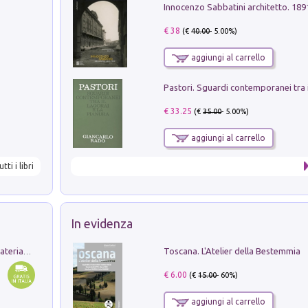
Innocenzo Sabbatini architetto. 18
€ 38
(€
40.00
- 5.00%)
aggiungi al carrello
€ 33.25
(€
35.00
- 5.00%)
aggiungi al carrello
utti i libri
In evidenza
Toscana. L'Atelier della Bestemmia
L'orientalizzante a Capua. Contesti e materiali dagli scavi di Werner Johannowsky nella necropoli di Fornaci. Nuova ediz.
€ 6.00
(€
15.00
- 60%)
aggiungi al carrello