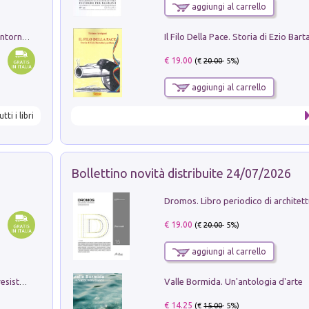
aggiungi al carrello
Ruderi delle ville Romano Sabine nei dintorni di Poggio Mirteto. Illustrati dal dott.re prof.re cav.re Ercole Nardi regio ispettore degli scavi e monumenti. Anno 1885
€ 19.00
(€
20.00
- 5%)
aggiungi al carrello
utti i libri
Bollettino novità distribuite 24/07/2026
€ 19.00
(€
20.00
- 5%)
aggiungi al carrello
Valle Bormida. Un'antologia d'arte
Memorial Santa Giulia. Sculture per la resistenza Monchio di Palagano
€ 14.25
(€
15.00
- 5%)