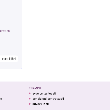
La comparsa. Perché il partito democratico non è mai nato
Tutti i libri
TERMINI
avvertenze legali
ne
condizioni contrattuali
privacy (pdf)