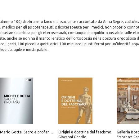
almeno 100) di ebraismo laico e dissacrante raccontate da Anna Segre, cattolica 
ci, medico per gli psicoterapeuti, psicoterapeuta per i medici, non proprio conn
astanza lesbica per gli eterosessuali, comunque in equilibrio instabile sulle etic
iste, anche se non ha il manto ieratico dell'ortodossia né la postura orgogliosa d
ccoli gesti, 100 piccoli aspetti etici, 100 minuscoli punti fermi per un'identità 
liquida, agile e inestirpabile.
Origini e dottrina del fascismo
Mario Botta. Sacro e profano-Sacred and profane
Giovanni Gentile
Francesca Cap