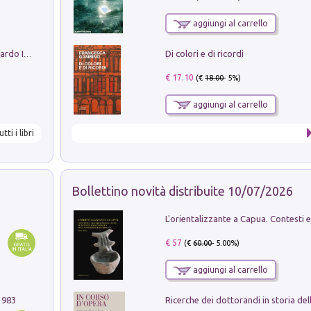
aggiungi al carrello
Di colori e di ricordi
Sofiana. In Sicilia centro-meridionale (tardo III-metà IX secolo d.C.): dall'agro-town tardo-imperiale al villaggio medio-bizantino. Nuova ediz.
€ 17.10
(€
18.00
- 5%)
aggiungi al carrello
utti i libri
Bollettino novità distribuite 10/07/2026
€ 57
(€
60.00
- 5.00%)
aggiungi al carrello
1983