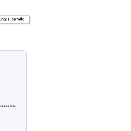
ngi al carrello
Luoghi Magici di Bologna. Vol. 1: la Piazza e i Suoi Simboli Segreti