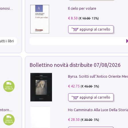
Il cielo per volare
La seduzione del gusto con Pipero & Monosilio
€ 8.50
(€
10.00
- 15%)
aggiungi al carrello
utti i libri
Bollettino novità distribuite 07/08/2026
€ 42.75
(€
45.00
- 5%)
aggiungi al carrello
Ruderi delle ville Romano Sabine nei dintorni di Poggio Mirteto. Illustrati dal dott.re prof.re cav.re Ercole Nardi regio ispettore degli scavi e monumenti. Anno 1885. Tavole e studio. Con 25 tavole fuori testo in cartella editoriale
€ 28.50
(€
30.00
- 5%)