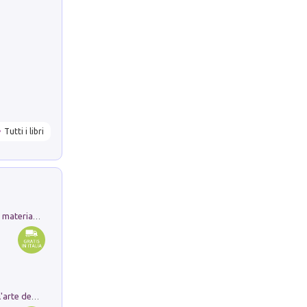
Tutti i libri
L'orientalizzante a Capua. Contesti e materiali dagli scavi di Werner Johannowsky nella necropoli di Fornaci. Nuova ediz.
Ricerche dei dottorandi in storia dell'arte della Sapienza