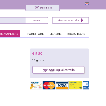
articoli: 0 pz.
REMAINDERS
FORNITORE
LIBRERIE
BIBLIOTECHE
x
€ 9.50
Interessato ai nostri libri?
10 giorni
Allora iscriviti alla nostra newsletter!
Sarai informato delle nostre novità, potrai
aggiungi al carrello
comunque cancellarti quando desideri.
modulo di iscrizione