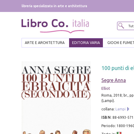
libreria specializzata in arte e architettura
ARTE E ARCHITETTURA
EDITORIA VARIA
GIOCHI E FUME
100 punti di 
Segre Anna
Elliot
Roma, 2018; br., pp
(Lampi).
collana:
Lampi
ISBN
:
88-6993-571
Periodo: 1800-196