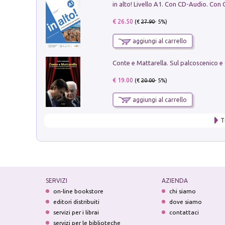
€ 26.50
(€
27.90
- 5%)
aggiungi al carrello
€ 19.00
(€
20.00
- 5%)
aggiungi al carrello
T
SERVIZI
AZIENDA
on-line bookstore
chi siamo
editori distribuiti
dove siamo
servizi per i librai
contattaci
servizi per le biblioteche