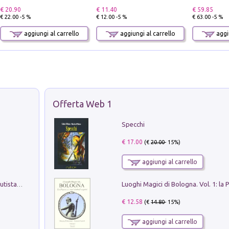
€ 20.90
€ 11.40
€ 59.85
€ 22.00 -5 %
€ 12.00 -5 %
€ 63.00 -5 %
aggiungi al carrello
aggiungi al carrello
aggiu
Offerta Web 1
Specchi
€ 17.00
(€
20.00
- 15%)
aggiungi al carrello
Pietro Bellotti Detto Canaletty. Un Vedutista Veneziano nella Francia dell'Ancien Régime
€ 12.58
(€
14.80
- 15%)
aggiungi al carrello