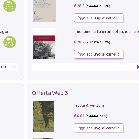
€ 28.5
(€
30.00
- 5.00%)
aggiungi al carrello
Pastori. Sguardi contemporanei tra il Lagorai e la pianura. Ediz. illustrata
€ 28.5
(€
30.00
- 5.00%)
aggiungi al carrello
utti i libri
Offerta Web 3
Frutta & Verdura
€ 6.00
(€
14.00
- 57%)
aggiungi al carrello