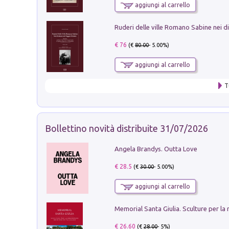
aggiungi al carrello
€ 76
(€
80.00
- 5.00%)
aggiungi al carrello
T
Bollettino novità distribuite 31/07/2026
Angela Brandys. Outta Love
€ 28.5
(€
30.00
- 5.00%)
aggiungi al carrello
€ 26.60
(€
28.00
- 5%)