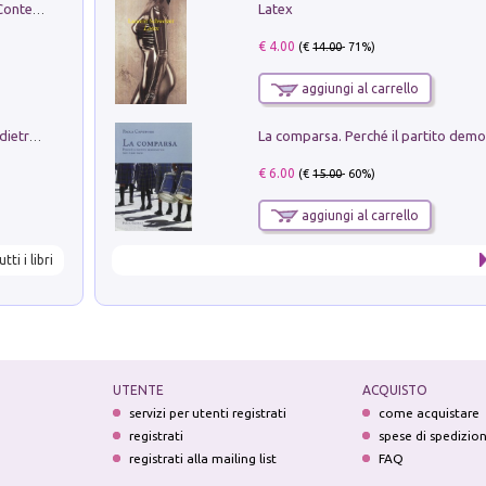
Latex
in alto! Livello A1. Con CD-Audio. Con Contenuto digitale per accesso on line
€ 4.00
(€
14.00
- 71%)
aggiungi al carrello
Conte e Mattarella. Sul palcoscenico e dietro le quinte del Quirinale. Un racconto sulle istituzioni
€ 6.00
(€
15.00
- 60%)
aggiungi al carrello
utti i libri
UTENTE
ACQUISTO
servizi per utenti registrati
come acquistare
registrati
spese di spedizio
registrati alla mailing list
FAQ