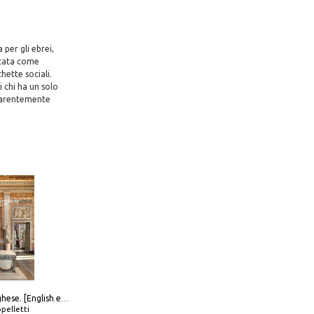
per gli ebrei,
otata come
hette sociali.
i chi ha un solo
apparentemente
Galleria Borghese. [English edition]
pelletti