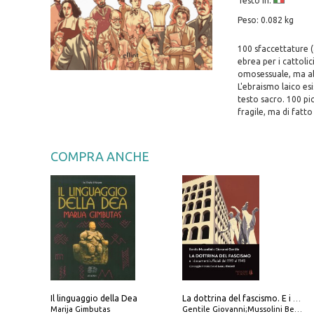
Testo in:
Peso: 0.082 kg
100 sfaccettature (
ebrea per i cattoli
omosessuale, ma abb
L'ebraismo laico es
testo sacro. 100 pi
fragile, ma di fatto 
COMPRA ANCHE
Il linguaggio della Dea
La dottrina del fascismo. E i documenti ufficiali dal 1919 al 1945
Marija Gimbutas
Gentile Giovanni;Mussolini Benito