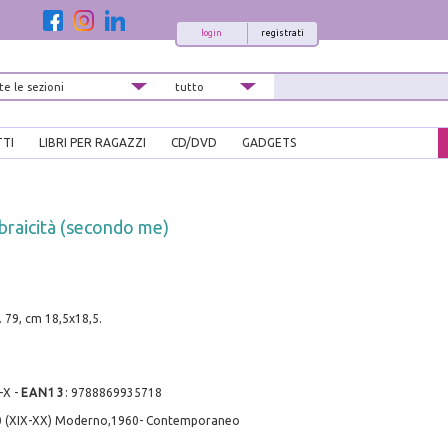
login
registrati
TTI
LIBRI PER RAGAZZI
CD/DVD
GADGETS
ebraicità (secondo me)
. 79, cm 18,5x18,5.
-X
-
EAN13
:
9788869935718
0 (XIX-XX) Moderno,1960- Contemporaneo