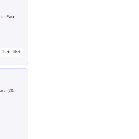
Il Filo Della Pace. Storia di Ezio Bartalini Pacifista
Tutti i libri
Dromos. Libro periodico di architettura. (2026). Vol. 15: Post-model