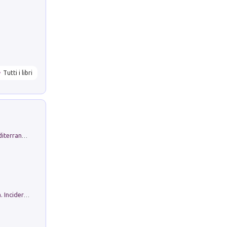
Tutti i libri
Byrsa. Scritti sull''Antico Oriente Mediterraneo. 45-46/2024
Ho Camminato Alla Luce Della Storia. Incidere per Pasolini. Quaderni di Incisione Contemporanea n 30