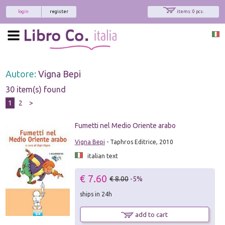
login
register
items: 0 pcs.
Autore:
Vigna Bepi
30 item(s) found
1
2
>
Fumetti nel Medio Oriente arabo
Vigna Bepi
- Taphros Editrice, 2010
italian text
€ 7.60
€ 8.00
-5%
ships in 24h
add to cart