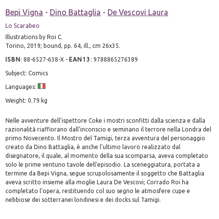
Bepi Vigna
-
Dino Battaglia
-
De Vescovi Laura
Lo Scarabeo
Illustrations by Roi C.
Torino, 2019; bound, pp. 64, ill., cm 26x35.
ISBN
:
88-6527-638-X
-
EAN13
:
9788865276389
Subject: Comics
Languages:
Weight: 0.79 kg
Nelle avventure dell'ispettore Coke i mostri sconfitti dalla scienza e dalla
razionalità riaffiorano dall'inconscio e seminano il terrore nella Londra del
primo Novecento. Il Mostro del Tamigi, terza avventura del personaggio
creato da Dino Battaglia, è anche l'ultimo lavoro realizzato dal
disegnatore, il quale, al momento della sua scomparsa, aveva completato
solo le prime ventuno tavole dell'episodio. La sceneggiatura, portata a
termine da Bepi Vigna, segue scrupolosamente il soggetto che Battaglia
aveva scritto insieme alla moglie Laura De Vescovi; Corrado Roi ha
completato l'opera, restituendo col suo segno le atmosfere cupe e
nebbiose dei sotterranei londinesi e dei docks sul Tamigi.