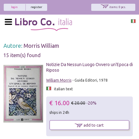
login
register
items: 0 pcs.
Autore:
Morris William
15 item(s) found
Notizie Da Nessun Luogo Ovvero un'Epoca di
Riposo
William Morris
- Guida Editori, 1978
italian text
€ 16.00
€ 20.00
-20%
ships in 24h
add to cart