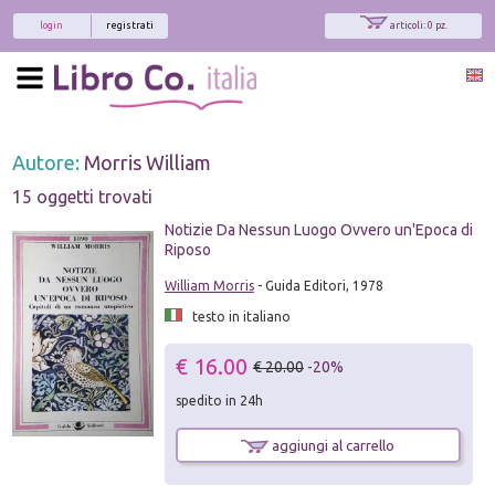
login
registrati
articoli: 0 pz.
Autore:
Morris William
15 oggetti trovati
Notizie Da Nessun Luogo Ovvero un'Epoca di
Riposo
William Morris
- Guida Editori, 1978
testo in italiano
€ 16.00
€ 20.00
-20%
spedito in 24h
aggiungi al carrello