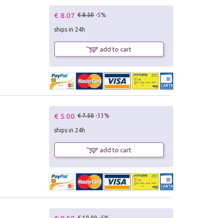
€ 8.07
€ 8.50
-5%
ships in 24h
add to cart
€ 5.00
€ 7.50
-33%
ships in 24h
add to cart
€ 10.00
-5%