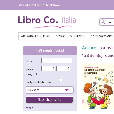
art and architecture bookstore
ART/ARCHITECTURE
VARIOUS SUBJECTS
GAMES/COMICS
Autore:
Lodovi
158
item(s) found
158 item(s) foun
title
price
range €
only available now
reset