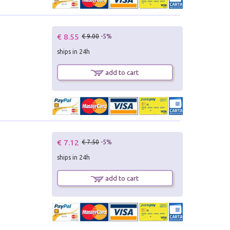
€ 8.55
€ 9.00
-5%
ships in 24h
add to cart
€ 7.12
€ 7.50
-5%
ships in 24h
add to cart