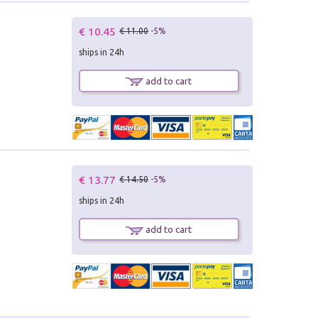
€ 10.45
€ 11.00
-5%
ships in 24h
add to cart
€ 13.77
€ 14.50
-5%
ships in 24h
add to cart