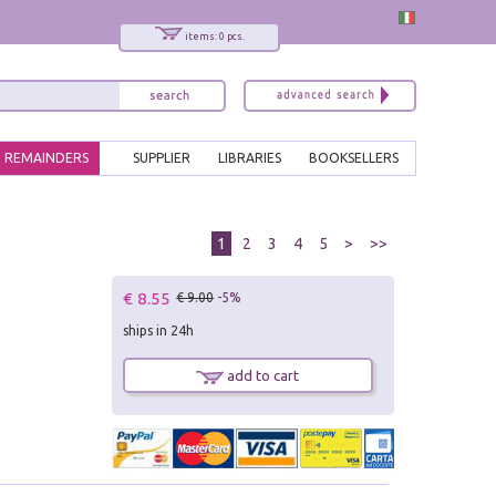
items: 0 pcs.
REMAINDERS
SUPPLIER
LIBRARIES
BOOKSELLERS
1
2
3
4
5
>
>>
€ 8.55
€ 9.00
-5%
ships in 24h
add to cart