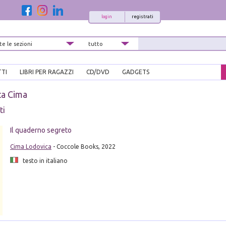
login
registrati
TTI
LIBRI PER RAGAZZI
CD/DVD
GADGETS
ca Cima
ti
Il quaderno segreto
Cima Lodovica
- Coccole Books, 2022
testo in italiano