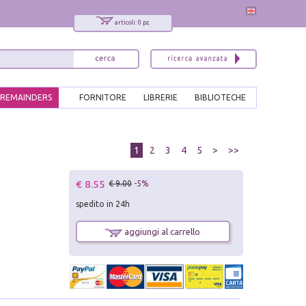
articoli: 0 pz.
REMAINDERS
FORNITORE
LIBRERIE
BIBLIOTECHE
1
2
3
4
5
>
>>
€ 8.55
€ 9.00
-5%
spedito in 24h
aggiungi al carrello