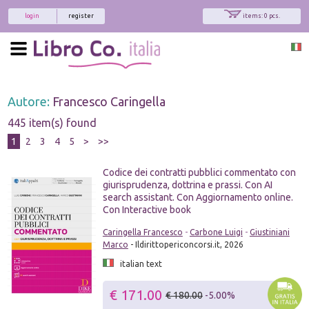
login
register
items: 0 pcs.
Autore:
Francesco Caringella
445 item(s) found
1
2
3
4
5
>
>>
Codice dei contratti pubblici commentato con
giurisprudenza, dottrina e prassi. Con AI
search assistant. Con Aggiornamento online.
Con Interactive book
Caringella Francesco
-
Carbone Luigi
-
Giustiniani
Marco
- Ildirittopericoncorsi.it, 2026
italian text
€ 171.00
€ 180.00
-5.00%