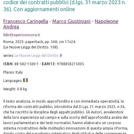
codice dei contratti pubblici (d.lgs. 31 marzo 2023 n.
36). Con aggiornamenti online
Francesco Caringella
-
Marco Giustiniani
-
Napoleone
Andrea
Ildirittopericoncorsi.it
Roma, 2023; paperback, pp. 368, cm 17x24.
(Le Nuove Leggi del Diritto. 108).
series:
Le Nuove Leggi del Diritto
ISBN
:
88-582-1500-1
-
EAN13
:
9788858215005
Places: Italy
Languages:
Weight: 0.8 kg
Il testo analizza, in modo approfondito e con immediata operatività, la
riforma dei contratti pubblici, introdotta dal D.Lgs. 31 marzo 2023, n.36,
che ha riscritto la disciplina degli appalti pubblici. Gli Autori, avvalendosi
della loro esperienza sul campo e sulla scorta dell'approfondita analisi dei
lavori parlamentari e dei testi normativi, hanno elaborato un corposo
sistema ricostruttivo delle molteplici innovazioni di questa ampia riforma,
dando conto del paradigma sistematico degli istituti e delle conseguenze