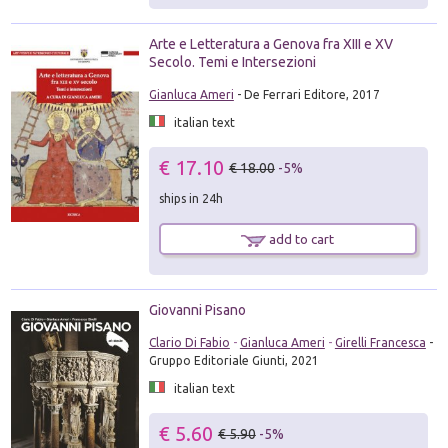
Arte e Letteratura a Genova fra XIII e XV
Secolo. Temi e Intersezioni
Gianluca Ameri
- De Ferrari Editore, 2017
italian text
€ 17.10
€ 18.00
-5%
ships in 24h
add to cart
Giovanni Pisano
Clario Di Fabio
-
Gianluca Ameri
-
Girelli Francesca
-
Gruppo Editoriale Giunti, 2021
italian text
€ 5.60
€ 5.90
-5%