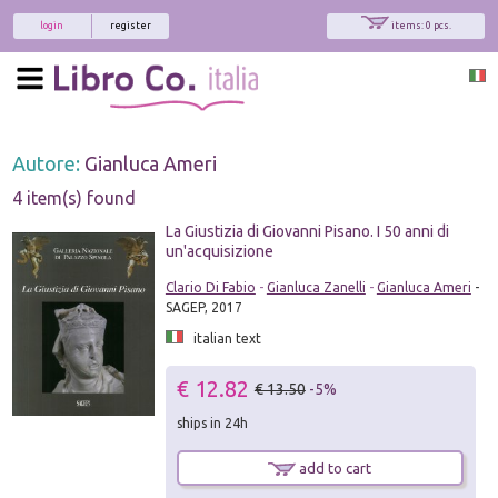
login
register
items: 0 pcs.
Autore:
Gianluca Ameri
4 item(s) found
La Giustizia di Giovanni Pisano. I 50 anni di
un'acquisizione
Clario Di Fabio
-
Gianluca Zanelli
-
Gianluca Ameri
-
SAGEP, 2017
italian text
€ 12.82
€ 13.50
-5%
ships in 24h
add to cart