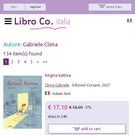
login
register
items: 0 pcs.
Autore:
Gabriele Clima
134 item(s) found
1
2
3
4
5
>
>>
Regina kattiva
Clima Gabriele
- Edizioni Corsare, 2021
italian text
€ 17.10
€ 18.00
-5%
ships in 24h
add to cart