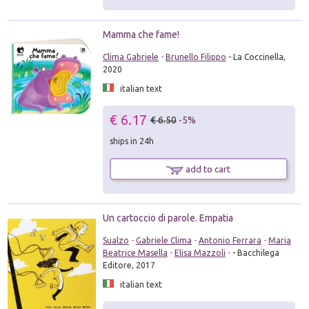
Mamma che fame!
Clima Gabriele
-
Brunello Filippo
- La Coccinella,
2020
italian text
€ 6.17
€ 6.50
-5%
ships in 24h
add to cart
Un cartoccio di parole. Empatia
Sualzo
-
Gabriele Clima
-
Antonio Ferrara
-
Maria
Beatrice Masella
-
Elisa Mazzoli
-
- Bacchilega
Editore, 2017
italian text