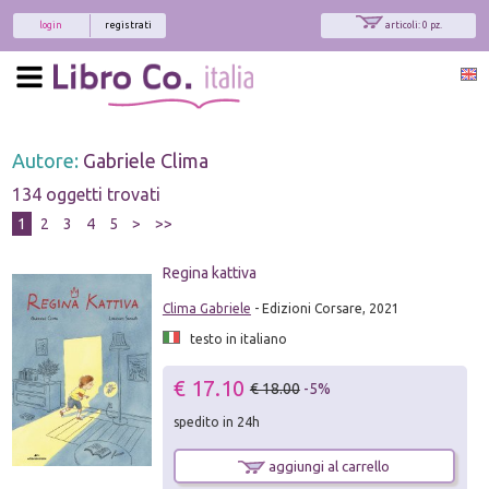
login
registrati
articoli: 0 pz.
Autore:
Gabriele Clima
134 oggetti trovati
1
2
3
4
5
>
>>
Regina kattiva
Clima Gabriele
- Edizioni Corsare, 2021
testo in italiano
€ 17.10
€ 18.00
-5%
spedito in 24h
aggiungi al carrello