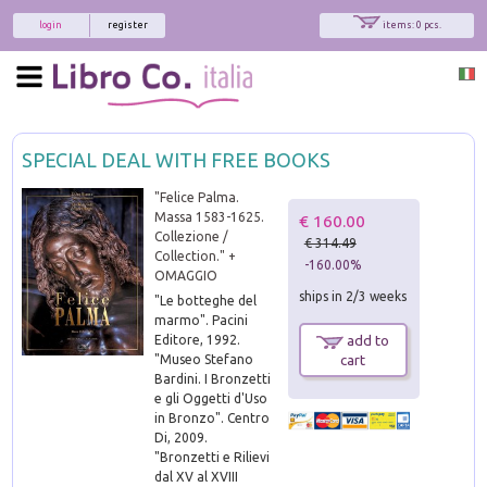
login
register
items: 0 pcs.
SPECIAL DEAL WITH FREE BOOKS
"Felice Palma.
Massa 1583-1625.
€ 160.00
Collezione /
€ 314.49
Collection." +
-160.00%
OMAGGIO
ships in 2/3 weeks
"Le botteghe del
marmo". Pacini
Editore, 1992.
add to
"Museo Stefano
cart
Bardini. I Bronzetti
e gli Oggetti d'Uso
in Bronzo". Centro
Di, 2009.
"Bronzetti e Rilievi
dal XV al XVIII