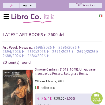
login
register
items: 0 pcs.
LATEST ART BOOKS n. 2600 del
Art Week News n.:
2698/2026
2696/2026
2694/2026
2692/2026
2691/2026
2690/2026
2688/2026
2686/2026
20 item(s) found
Simone Cantarini (1612-1648). Un giovane
maestro tra Pesaro, Bologna e Roma.
Officina Libraria, 2025
italian text
€ 36.10
€ 38.00
-5.00%