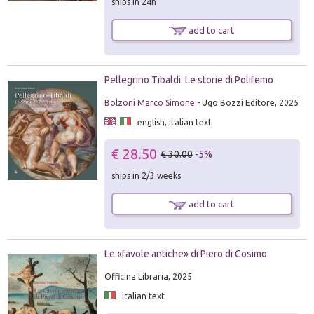
ships in 24h
add to cart
Pellegrino Tibaldi. Le storie di Polifemo
Bolzoni Marco Simone
- Ugo Bozzi Editore, 2025
english, italian text
€ 28.50
€ 30.00
-5%
ships in 2/3 weeks
add to cart
Le «favole antiche» di Piero di Cosimo
Officina Libraria, 2025
italian text