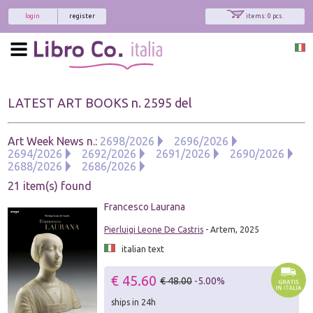
login
register
items: 0 pcs.
LATEST ART BOOKS n. 2595 del
Art Week News n.:
2698/2026
2696/2026
2694/2026
2692/2026
2691/2026
2690/2026
2688/2026
2686/2026
21 item(s) found
Francesco Laurana
Pierluigi Leone De Castris
- Artem, 2025
italian text
€ 45.60
€ 48.00
-5.00%
ships in 24h