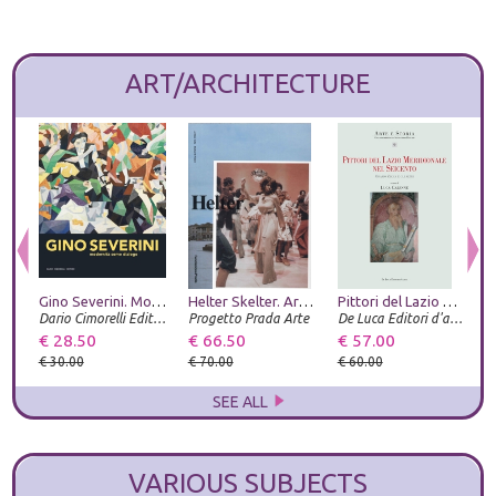
ART/ARCHITECTURE
Gino Severini. Modernità come dialogo
Helter Skelter. Arthur Jafa and Richard Prince
Pittori del Lazio meridionale nel Seicento. Orazio Zecca e gli altri
Dario Cimorelli Editore
Progetto Prada Arte
De Luca Editori d'arte
€ 28.50
€ 66.50
€ 57.00
€
€ 30.00
€ 70.00
€ 60.00
SEE ALL
VARIOUS SUBJECTS