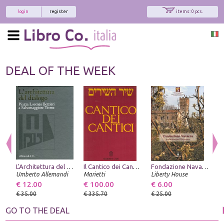
login
register
items: 0 pcs.
DEAL OF THE WEEK
L'Architettura del Dialogo. Piazza Lorenzo Berzieri a Salsomaggiore Terme
Il Cantico dei Cantici
Fondazione Navarra. Un'istituzione Ferrarese
Umberto Allemandi
Marietti
Liberty House
Ed
€ 12.00
€ 100.00
€ 6.00
€
€ 35.00
€ 335.70
€ 25.00
€
GO TO THE DEAL