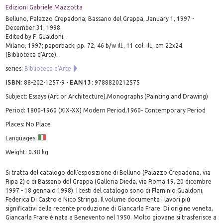
Edizioni Gabriele Mazzotta
Belluno, Palazzo Crepadona; Bassano del Grappa, January 1, 1997 -
December 31, 1998.
Edited by F. Gualdoni.
Milano, 1997; paperback, pp. 72, 46 b/w ill., 11 col. ill., cm 22x24.
(Biblioteca d'Arte).
series:
Biblioteca d'Arte
ISBN
:
88-202-1257-9
-
EAN13
:
9788820212575
Subject: Essays (Art or Architecture),Monographs (Painting and Drawing)
Period: 1800-1960 (XIX-XX) Modern Period,1960- Contemporary Period
Places: No Place
Languages:
Weight: 0.38 kg
Si tratta del catalogo dell'esposizione di Belluno (Palazzo Crepadona, via
Ripa 2) e di Bassano del Grappa (Galleria Dieda, via Roma 19, 20 dicembre
1997 - 18 gennaio 1998). I testi del catalogo sono di Flaminio Gualdoni,
Federica Di Castro e Nico Stringa. Il volume documenta i lavori più
significativi della recente produzione di Giancarla Frare. Di origine veneta,
Giancarla Frare è nata a Benevento nel 1950. Molto giovane si trasferisce a