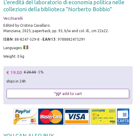
L'eredità del laboratorio di economia politica nelle
collezioni della biblioteca "Norberto Bobbio"
Vecchiarelli
Edited by Cristina Cavallaro.
Manziana, 2025; paperback, pp. 95, b/w and col. ill., cm 22x22.
ISBN
:
88-8247-529-8
-
EAN13
:
9788882475291
Languages:
Weight: 0 kg
€ 19.00
€ 20.00
-5%
ships in 24h
add to cart
YOU CAN ALSO BUY