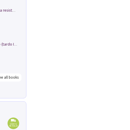
Memorial Santa Giulia. Sculture per la resistenza Monchio di Palagano
Sofiana. In Sicilia centro-meridionale (tardo III-metà IX secolo d.C.): dall'agro-town tardo-imperiale al villaggio medio-bizantino. Nuova ediz.
ee all books