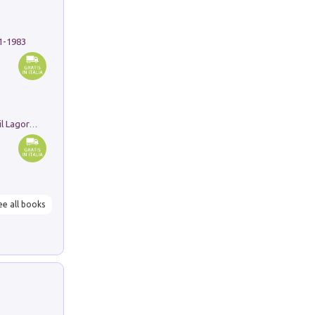
91-1983
Pastori. Sguardi contemporanei tra il Lagorai e la pianura. Ediz. illustrata
ee all books