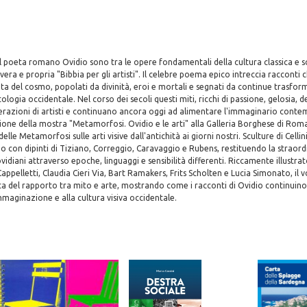
 poeta romano Ovidio sono tra le opere fondamentali della cultura classica e s
vera e propria "Bibbia per gli artisti". Il celebre poema epico intreccia racconti
cita del cosmo, popolati da divinità, eroi e mortali e segnati da continue trasfo
logia occidentale. Nel corso dei secoli questi miti, ricchi di passione, gelosia, 
erazioni di artisti e continuano ancora oggi ad alimentare l'immaginario cont
ione della mostra "Metamorfosi. Ovidio e le arti" alla Galleria Borghese di Roma
elle Metamorfosi sulle arti visive dall'antichità ai giorni nostri. Sculture di Cellin
 con dipinti di Tiziano, Correggio, Caravaggio e Rubens, restituendo la straord
ovidiani attraverso epoche, linguaggi e sensibilità differenti. Riccamente illustra
Cappelletti, Claudia Cieri Via, Bart Ramakers, Frits Scholten e Lucia Simonato, il
a del rapporto tra mito e arte, mostrando come i racconti di Ovidio continuino
mmaginazione e alla cultura visiva occidentale.