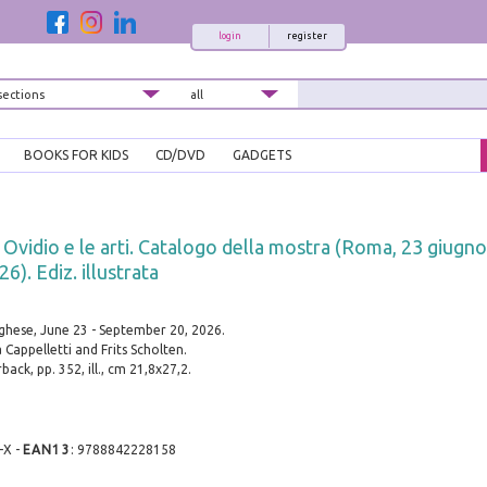
login
register
BOOKS FOR KIDS
CD/DVD
GADGETS
Ovidio e le arti. Catalogo della mostra (Roma, 23 giugn
). Ediz. illustrata
i
ghese, June 23 - September 20, 2026.
 Cappelletti and Frits Scholten.
ack, pp. 352, ill., cm 21,8x27,2.
-X
-
EAN13
:
9788842228158