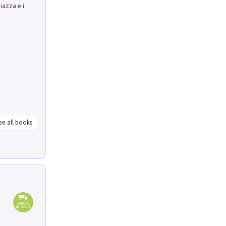
Luoghi Magici di Bologna. Vol. 1: la Piazza e i Suoi Simboli Segreti
ee all books