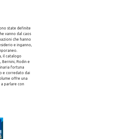
ono state definite
 che vanno dal caos
rmazioni che hanno
desiderio e inganno,
emporaneo.
, il catalogo
i, Bernini, Rodin e
inaria fortuna
to e corredato dai
 volume offre una
 a parlare con