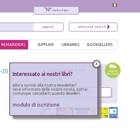
items: 0 pcs.
REMAINDERS
SUPPLIER
LIBRARIES
BOOKSELLERS
x
€ 38.00
o-20
€ 40.00
-5.00%
Interessato ai nostri libri?
ships in 24h
Allora iscriviti alla nostra newsletter!
Sarai informato delle nostre novità, potrai
add to cart
comunque cancellarti quando desideri.
modulo di iscrizione