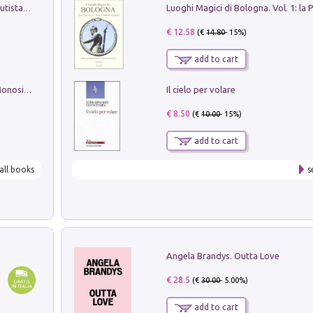
Pietro Bellotti Detto Canaletty. Un Vedutista Veneziano nella Francia dell'Ancien Régime
€ 12.58
(€
14.80
- 15%)
add to cart
Il cielo per volare
La seduzione del gusto con Pipero & Monosilio
€ 8.50
(€
10.00
- 15%)
add to cart
all books
s
Angela Brandys. Outta Love
€ 28.5
(€
30.00
- 5.00%)
add to cart