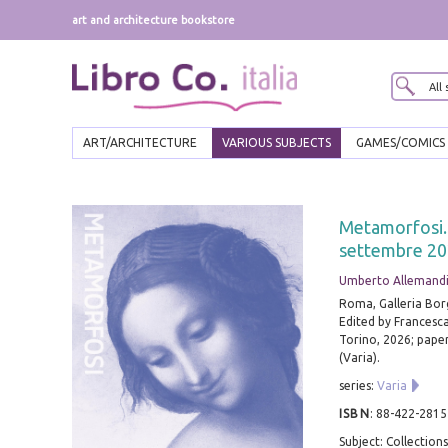
art and architecture bookstore
ART/ARCHITECTURE
VARIOUS SUBJECTS
GAMES/COMICS
Metamorfosi. 
settembre 2026
Umberto Allemand
Roma, Galleria Bor
Edited by Francesca
Torino, 2026; paperb
(Varia).
series:
Varia
ISBN
:
88-422-2815
Subject: Collections