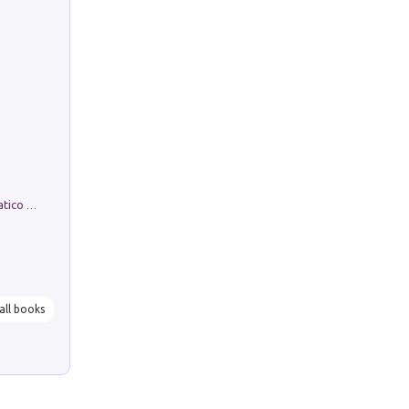
La comparsa. Perché il partito democratico non è mai nato
all books