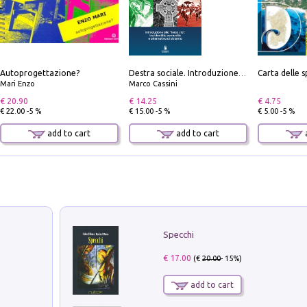
Autoprogettazione?
Destra sociale. Introduzione alla «terza via», tra identità, comunità e alternativa al sistema
Mari Enzo
Marco Cassini
€ 20.90
€ 14.25
€ 4.75
€ 22.00 -5 %
€ 15.00 -5 %
€ 5.00 -5 %
add to cart
add to cart
a
Specchi
€ 17.00
(€
20.00
- 15%)
add to cart