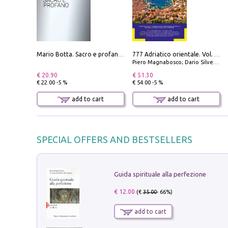
Mario Botta. Sacro e profano-Sacred and profane
777 Adriatico orientale. Vol. 2: Costa della Dalmazia da Zara a Molunat, Isole della Dalmazia Meridionale e Montenegro
Piero Magnabosco; Dario Silvestro; Marco Sbrizzi
€ 20.90
€ 51.30
€ 22.00 -5 %
€ 54.00 -5 %
add to cart
add to cart
SPECIAL OFFERS AND BESTSELLERS
Guida spirituale alla perfezione
€ 12.00
(€
35.00
- 66%)
add to cart