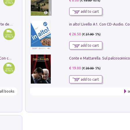
€ 6.00
(€
15.00
- 60%)
add to cart
Ricerche dei dottorandi in storia dell'arte della Sapienza
€ 26.50
(€
27.90
- 5%)
add to cart
I monumenti funerari del Lazio antico. Con cartella con tavole
€ 19.00
(€
20.00
- 5%)
add to cart
all books
s