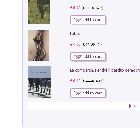
€ 6.00
(€
14.00
- 57%)
add to cart
Latex
€ 4.00
(€
14.00
- 71%)
add to cart
€ 6.00
(€
15.00
- 60%)
add to cart
see 