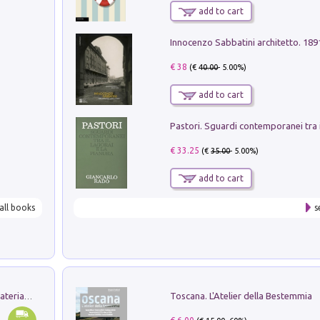
add to cart
Innocenzo Sabbatini architetto. 18
€ 38
(€
40.00
- 5.00%)
add to cart
€ 33.25
(€
35.00
- 5.00%)
add to cart
all books
s
Toscana. L'Atelier della Bestemmia
L'orientalizzante a Capua. Contesti e materiali dagli scavi di Werner Johannowsky nella necropoli di Fornaci. Nuova ediz.