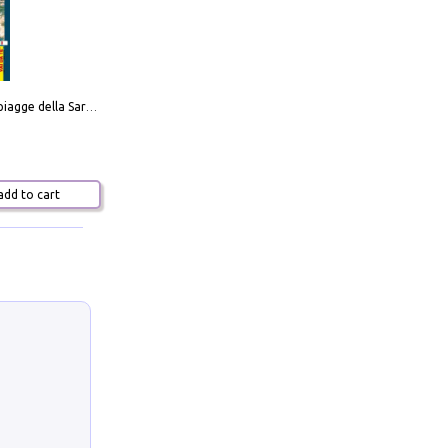
Carta delle spiagge della Sardegna. Con custodia
dd to cart