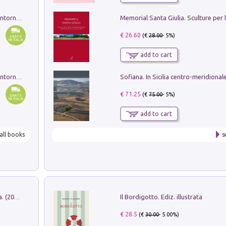
Ruderi delle ville Romano Sabine nei dintorni di Poggio Mirteto. Illustrati dal dott.re prof.re cav.re Ercole Nardi regio ispettore degli scavi e monumenti. Anno 1885. Tavole e studio. Con 25 tavole fuori testo in cartella editoriale
€ 26.60
(€
28.00
- 5%)
add to cart
Ruderi delle ville Romano Sabine nei dintorni di Poggio Mirteto. Illustrati dal dott.re prof.re cav.re Ercole Nardi regio ispettore degli scavi e monumenti. Anno 1885
€ 71.25
(€
75.00
- 5%)
add to cart
all books
s
Il Bordigotto. Ediz. illustrata
Dromos. Libro periodico di architettura. (2026). Vol. 15: Post-model
€ 28.5
(€
30.00
- 5.00%)