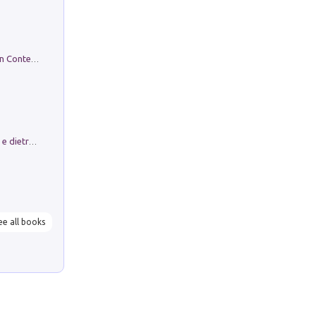
in alto! Livello A1. Con CD-Audio. Con Contenuto digitale per accesso on line
Conte e Mattarella. Sul palcoscenico e dietro le quinte del Quirinale. Un racconto sulle istituzioni
ee all books