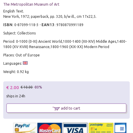
The Metropolitan Museum of Art
English Text.
New York, 1972; paperback, pp. 320, b/w ill., cm 17x22,5.
ISBN
:
0-87099-118-3
-
EAN13
:
9780870991189
Subject: Collections
Period: 0-1000 (0-XI) Ancient World,1000-1400 (XII-XIV) Middle Ages,1400-
1800 (XV-XVIII) Renaissance,1800-1960 (XIX-XX) Modern Period
Places: Out of Europe
Languages:
Weight: 0.92 kg
€ 2.00
€ 10.00
-80%
ships in 24h
add to cart