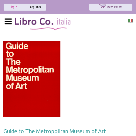
login
register
items: 0 pcs.
x
Interessato ai nostri libri?
Allora iscriviti alla nostra newsletter!
Sarai informato delle nostre novità, potrai
comunque cancellarti quando desideri.
modulo di iscrizione
Guide to The Metropolitan Museum of Art