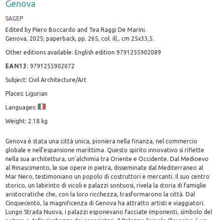
Genova
SAGEP
Edited by Piero Boccardo and Tea Raggi De Marini.
Genova, 2025; paperback, pp. 265, col. ill., cm 25x33,5.
Other editions available: English edition 9791255902089
EAN13
:
9791255902072
Subject: Civil Architecture/Art
Places: Ligurian
Languages:
Weight: 2.18 kg
Genova è stata una città unica, pioniera nella finanza, nel commercio
globale e nell'espansione marittima. Questo spirito innovativo si riflette
nella sua architettura, un'alchimia tra Oriente e Occidente. Dal Medioevo
al Rinascimento, le sue opere in pietra, disseminate dal Mediterraneo al
Mar Nero, testimoniano un popolo di costruttori e mercanti. Il suo centro
storico, un labirinto di vicoli e palazzi sontuosi, rivela la storia di famiglie
aristocratiche che, con la loro ricchezza, trasformarono la città. Dal
Cinquecento, la magnificenza di Genova ha attratto artisti e viaggiatori.
Lungo Strada Nuova, i palazzi esponevano facciate imponenti, simbolo del