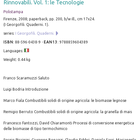
Rinnovabili. Vol. 1: le Tecnologie
Polistampa
Firenze, 2008; paperback, pp. 200, b/w ill., cm 17x24.
(I Georgofili. Quaderni. 1).
series:
I Georgofili. Quaderni.
ISBN
:
88-596-0438-9
-
EAN13
:
9788859604389
Languages:
Weight: 0.44 kg
Franco Scaramuzzi Saluto
Luigi Bodria Introduzione
Marco Fiala Combustibili solidi di origine agricola: le biomasse legnose
Remigio Berruto Combustibili solidi di origine agricola: la granella di mais
Francesco Fantozzi, David Chiaramonti Processi di conversione energetica
delle biomasse di tipo termochimico
Sergio Piccinini, Giuseppe Bonazzi, Claudio Fabbri, Daniela Sassi, Mariangela