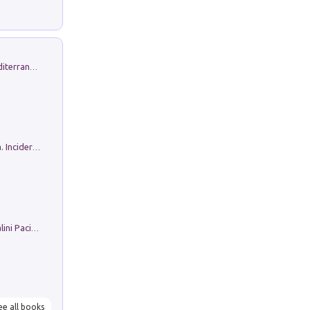
Byrsa. Scritti sull''Antico Oriente Mediterraneo. 45-46/2024
Ho Camminato Alla Luce Della Storia. Incidere per Pasolini. Quaderni di Incisione Contemporanea n 30
Il Filo Della Pace. Storia di Ezio Bartalini Pacifista
ee all books