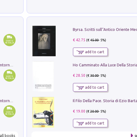
€ 42.75
(€
45.00
- 5%)
add to cart
Ruderi delle ville Romano Sabine nei dintorni di Poggio Mirteto. Illustrati dal dott.re prof.re cav.re Ercole Nardi regio ispettore degli scavi e monumenti. Anno 1885. Tavole e studio. Con 25 tavole fuori testo in cartella editoriale
€ 28.50
(€
30.00
- 5%)
add to cart
Ruderi delle ville Romano Sabine nei dintorni di Poggio Mirteto. Illustrati dal dott.re prof.re cav.re Ercole Nardi regio ispettore degli scavi e monumenti. Anno 1885
€ 19.00
(€
20.00
- 5%)
add to cart
all books
s