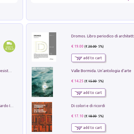
€ 19.00
(€
20.00
- 5%)
add to cart
Valle Bormida. Un'antologia d'arte
Memorial Santa Giulia. Sculture per la resistenza Monchio di Palagano
€ 14.25
(€
15.00
- 5%)
add to cart
Di colori e di ricordi
Sofiana. In Sicilia centro-meridionale (tardo III-metà IX secolo d.C.): dall'agro-town tardo-imperiale al villaggio medio-bizantino. Nuova ediz.
€ 17.10
(€
18.00
- 5%)
add to cart