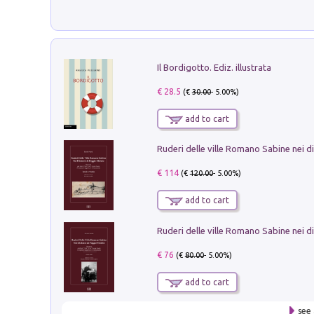
Il Bordigotto. Ediz. illustrata
€ 28.5
(€
30.00
- 5.00%)
add to cart
€ 114
(€
120.00
- 5.00%)
add to cart
€ 76
(€
80.00
- 5.00%)
add to cart
see 