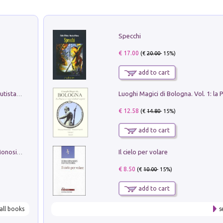
Specchi
€ 17.00
(€
20.00
- 15%)
add to cart
Pietro Bellotti Detto Canaletty. Un Vedutista Veneziano nella Francia dell'Ancien Régime
€ 12.58
(€
14.80
- 15%)
add to cart
Il cielo per volare
La seduzione del gusto con Pipero & Monosilio
€ 8.50
(€
10.00
- 15%)
add to cart
all books
s