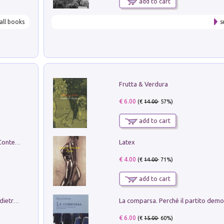
add to cart
all books
s
Frutta & Verdura
€ 6.00
(€
14.00
- 57%)
add to cart
Latex
in alto! Livello A1. Con CD-Audio. Con Contenuto digitale per accesso on line
€ 4.00
(€
14.00
- 71%)
add to cart
Conte e Mattarella. Sul palcoscenico e dietro le quinte del Quirinale. Un racconto sulle istituzioni
€ 6.00
(€
15.00
- 60%)