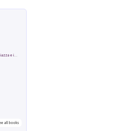
Luoghi Magici di Bologna. Vol. 1: la Piazza e i Suoi Simboli Segreti
ee all books