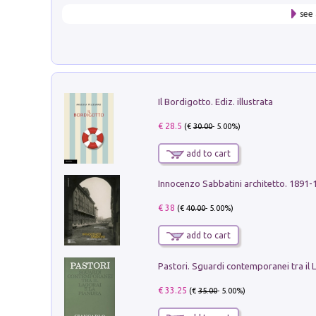
see 
Il Bordigotto. Ediz. illustrata
€ 28.5
(€
30.00
- 5.00%)
add to cart
Innocenzo Sabbatini architetto. 1891-
€ 38
(€
40.00
- 5.00%)
add to cart
€ 33.25
(€
35.00
- 5.00%)