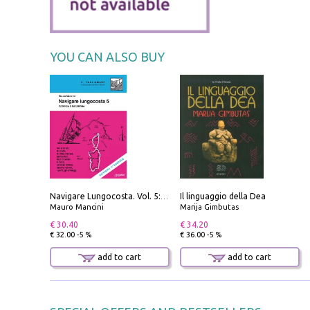
YOU CAN ALSO BUY
Il linguaggio della Dea
Navigare Lungocosta. Vol. 5: Corsica e Sardegna
Mauro Mancini
Marija Gimbutas
€ 30.40
€ 34.20
€ 32.00 -5 %
€ 36.00 -5 %
add to cart
add to cart