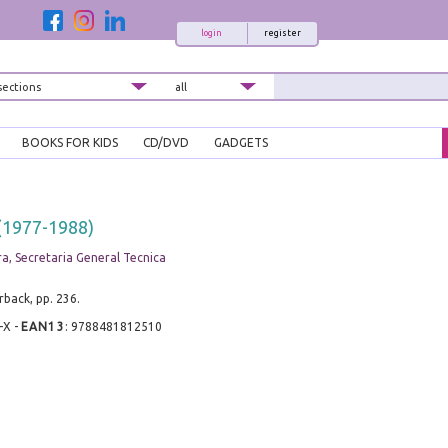
login
register
BOOKS FOR KIDS
CD/DVD
GADGETS
 (1977-1988)
ra, Secretaria General Tecnica
back, pp. 236.
-X
-
EAN13
:
9788481812510