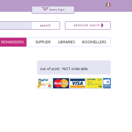
items: 0 pcs.
REMAINDERS
SUPPLIER
LIBRARIES
BOOKSELLERS
x
Interessato ai nostri libri?
out of print - NOT orderable
Allora iscriviti alla nostra newsletter!
Sarai informato delle nostre novità, potrai
comunque cancellarti quando desideri.
modulo di iscrizione