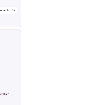
ee all books
La comparsa. Perché il partito democratico non è mai nato