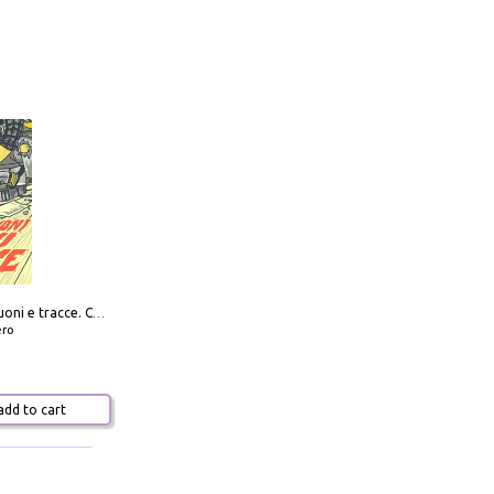
Distorsioni suoni e tracce. Columns, storie e playlist dalla scena hardcore punk italiana degli anni '90
ero
dd to cart