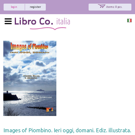
login
register
items: 0 pcs.
Images of Piombino. Ieri oggi, domani. Ediz. illustrata.