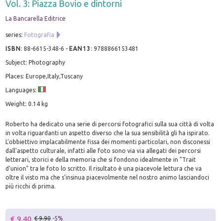
Vol. 3: Piazza Bovio e dintorni
La Bancarella Editrice
series:
Fotografia
ISBN
:
88-6615-348-6
-
EAN13
:
9788866153481
Subject: Photography
Places: Europe,Italy,Tuscany
Languages:
Weight: 0.14 kg
Roberto ha dedicato una serie di percorsi fotografici sulla sua città di volta
in volta riguardanti un aspetto diverso che la sua sensibilità gli ha ispirato.
L'obbiettivo implacabilmente fissa dei momenti particolari, non disconessi
dall'aspetto culturale, infatti alle foto sono via via allegati dei percorsi
letterari, storici e della memoria che si fondono idealmente in "Trait
d'union" tra le foto lo scritto. Il risultato è una piacevole lettura che va
oltre il visto ma che s'insinua piacevolmente nel nostro animo lasciandoci
più ricchi di prima.
€ 9.40
€ 9.90
-5%