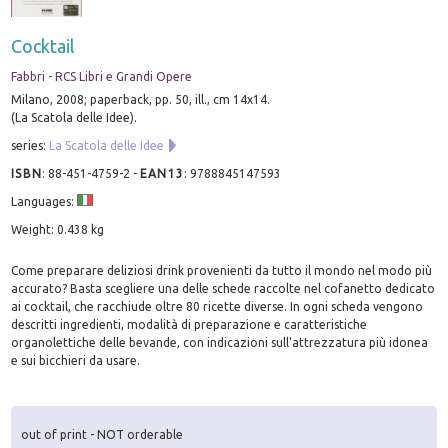
Cocktail
Fabbri - RCS Libri e Grandi Opere
Milano, 2008; paperback, pp. 50, ill., cm 14x14.
(La Scatola delle Idee).
series:
La Scatola delle Idee
ISBN
:
88-451-4759-2
-
EAN13
:
9788845147593
Languages:
Weight: 0.438 kg
Come preparare deliziosi drink provenienti da tutto il mondo nel modo più
accurato? Basta scegliere una delle schede raccolte nel cofanetto dedicato
ai cocktail, che racchiude oltre 80 ricette diverse. In ogni scheda vengono
descritti ingredienti, modalità di preparazione e caratteristiche
organolettiche delle bevande, con indicazioni sull'attrezzatura più idonea
e sui bicchieri da usare.
out of print - NOT orderable