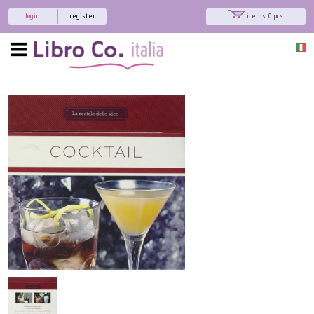
login
register
items: 0 pcs.