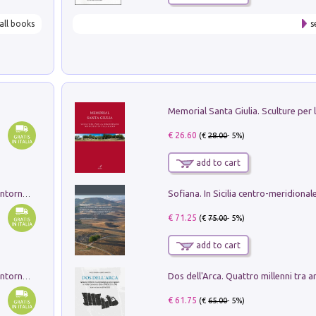
all books
s
€ 26.60
(€
28.00
- 5%)
add to cart
Ruderi delle ville Romano Sabine nei dintorni di Poggio Mirteto. Illustrati dal dott.re prof.re cav.re Ercole Nardi regio ispettore degli scavi e monumenti. Anno 1885. Tavole e studio. Con 25 tavole fuori testo in cartella editoriale
€ 71.25
(€
75.00
- 5%)
add to cart
Ruderi delle ville Romano Sabine nei dintorni di Poggio Mirteto. Illustrati dal dott.re prof.re cav.re Ercole Nardi regio ispettore degli scavi e monumenti. Anno 1885
€ 61.75
(€
65.00
- 5%)