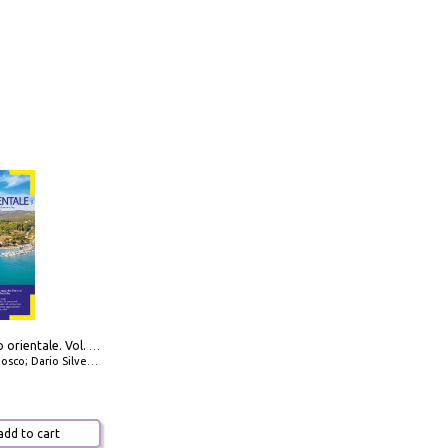
777 Adriatico orientale. Vol. 1: Istria, Costa della Dalmazia da Smrika a Zara, Isole del Quarnaro, Pag, Arcipelaghi di Zara, Sibenico e Incoronate
io Silvestro; Marco Sbrizzi
dd to cart