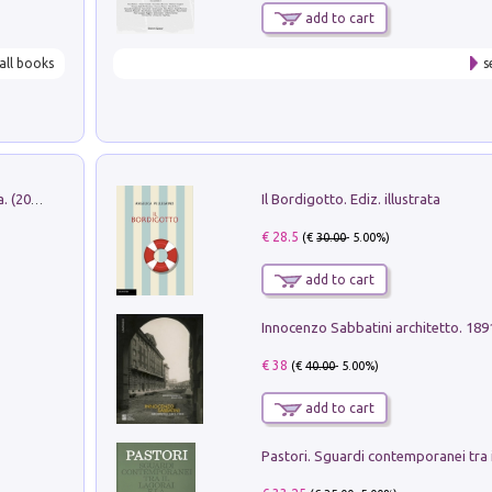
add to cart
all books
s
Il Bordigotto. Ediz. illustrata
Dromos. Libro periodico di architettura. (2026). Vol. 15: Post-model
€ 28.5
(€
30.00
- 5.00%)
add to cart
Innocenzo Sabbatini architetto. 18
€ 38
(€
40.00
- 5.00%)
add to cart