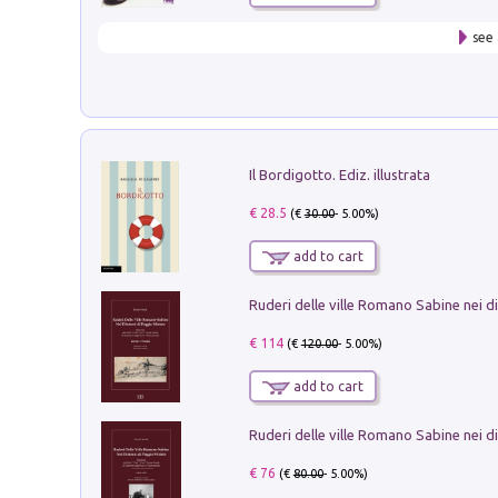
see 
Il Bordigotto. Ediz. illustrata
€ 28.5
(€
30.00
- 5.00%)
add to cart
€ 114
(€
120.00
- 5.00%)
add to cart
€ 76
(€
80.00
- 5.00%)