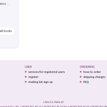
La comparsa. Perché il partito democratico non è mai nato
all books
USER
ORDERING
services for registered users
how to order
register
shipping charges
mailing list sign up
FAQ
Libro Co. Italia srl
irenze Italia - Tel. +39 055 822.94.14 +39 055 822.84.61 Fax +39 055 829.46.03 +39 055 822.84