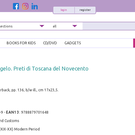
login
register
BOOKS FOR KIDS
CD/DVD
GADGETS
gelo. Preti di Toscana del Novecento
back, pp. 136, b/w ill., cm 17x23,5.
-9
-
EAN13
:
9788879701648
and Customs
(XIX-XX) Modern Period