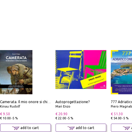
Autoprogettazione?
Camerata. Il mio onore si chiama fedeltà
Kinau Rudolf
Mari Enzo
Piero Magnabosco; Dar
€ 9.50
€ 20.90
€ 51.30
€ 10.00 -5 %
€ 22.00 -5 %
€ 54.00 -5 %
add to cart
add to cart
a