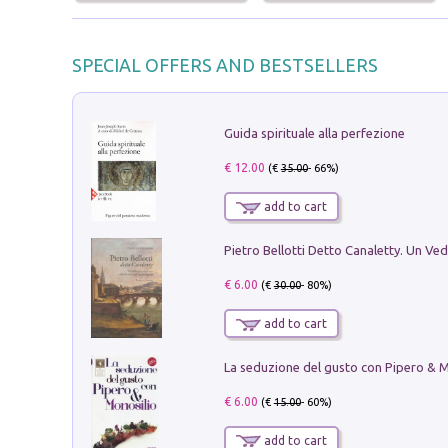
SPECIAL OFFERS AND BESTSELLERS
Guida spirituale alla perfezione
€ 12.00
(€
35.00
- 66%)
add to cart
€ 6.00
(€
30.00
- 80%)
add to cart
€ 6.00
(€
15.00
- 60%)
add to cart