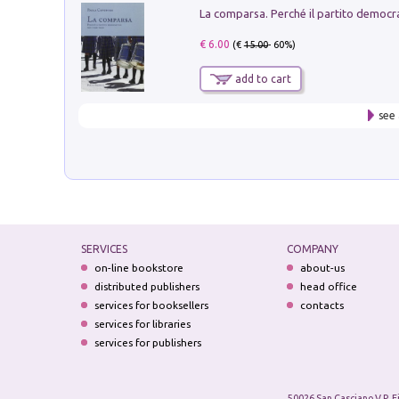
€ 6.00
(€
15.00
- 60%)
add to cart
see 
SERVICES
COMPANY
on-line bookstore
about-us
distributed publishers
head office
services for booksellers
contacts
services for libraries
services for publishers
50026 San Casciano V.P. F