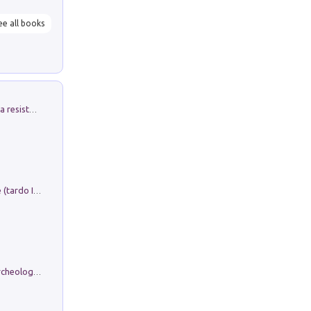
ee all books
Memorial Santa Giulia. Sculture per la resistenza Monchio di Palagano
Sofiana. In Sicilia centro-meridionale (tardo III-metà IX secolo d.C.): dall'agro-town tardo-imperiale al villaggio medio-bizantino. Nuova ediz.
Dos dell'Arca. Quattro millenni tra archeologia e arte rupestre in Valle Camonica (Sito UNESCO n. 94). Scavi e ricerche 2016/2023