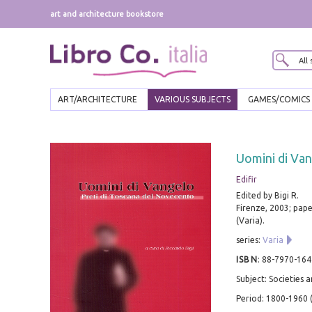
art and architecture bookstore
ART/ARCHITECTURE
VARIOUS SUBJECTS
GAMES/COMICS
Uomini di Van
Edifir
Edited by Bigi R.
Firenze, 2003; paper
(Varia).
series:
Varia
ISBN
:
88-7970-164
Subject: Societies 
Period: 1800-1960 