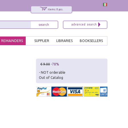
items: 0 pcs.
REMAINDERS
SUPPLIER
LIBRARIES
BOOKSELLERS
x
€ 9.00
-78%
Interessato ai nostri libri?
- NOT orderable
Out of Catalog
Allora iscriviti alla nostra newsletter!
Sarai informato delle nostre novità, potrai
comunque cancellarti quando desideri.
modulo di iscrizione