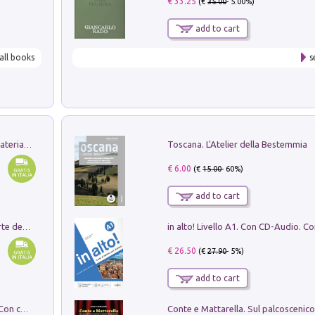
€ 33.25
(€
35.00
- 5.00%)
add to cart
all books
s
Toscana. L'Atelier della Bestemmia
L'orientalizzante a Capua. Contesti e materiali dagli scavi di Werner Johannowsky nella necropoli di Fornaci. Nuova ediz.
€ 6.00
(€
15.00
- 60%)
add to cart
Ricerche dei dottorandi in storia dell'arte della Sapienza
€ 26.50
(€
27.90
- 5%)
add to cart
I monumenti funerari del Lazio antico. Con cartella con tavole