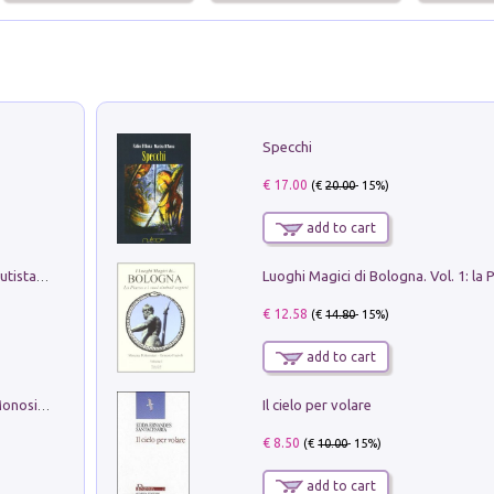
Specchi
€ 17.00
(€
20.00
- 15%)
add to cart
Pietro Bellotti Detto Canaletty. Un Vedutista Veneziano nella Francia dell'Ancien Régime
€ 12.58
(€
14.80
- 15%)
add to cart
Il cielo per volare
La seduzione del gusto con Pipero & Monosilio
€ 8.50
(€
10.00
- 15%)
add to cart