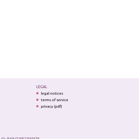
LEGAL
legal notices
terms of service
privacy (pdf)
.62 - P.IVA IT 00527630479