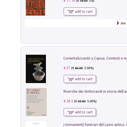
€ 17.10
(€
18.00
- 5%)
add to cart
see 
€ 57
(€
60.00
- 5.00%)
add to cart
€ 28.5
(€
30.00
- 5.00%)
add to cart