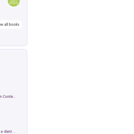
ee all books
in alto! Livello A1. Con CD-Audio. Con Contenuto digitale per accesso on line
Conte e Mattarella. Sul palcoscenico e dietro le quinte del Quirinale. Un racconto sulle istituzioni