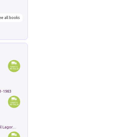
ee all books
91-1983
Pastori. Sguardi contemporanei tra il Lagorai e la pianura. Ediz. illustrata