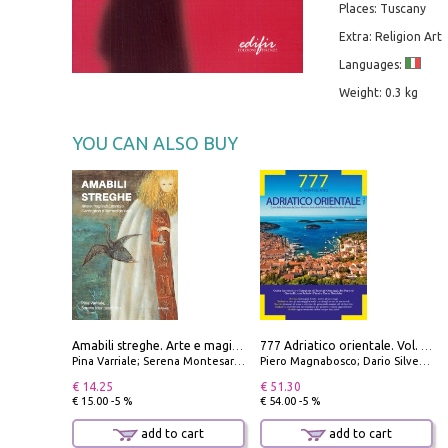
Places: Tuscany
Extra: Religion Art
Languages:
Weight: 0.3 kg
YOU CAN ALSO BUY
Amabili streghe. Arte e magie di Leonora Carrington e Remedios Varo
777 Adriatico orientale. Vol. 2: Costa della Dalmazia da Zara a Molunat, Isole della Dalmazia Meridionale e Montenegro
Pina Varriale; Serena Montesarchio
Piero Magnabosco; Dario Silvestro; Marco Sbrizzi
€ 14.25
€ 51.30
€ 15.00 -5 %
€ 54.00 -5 %
add to cart
add to cart