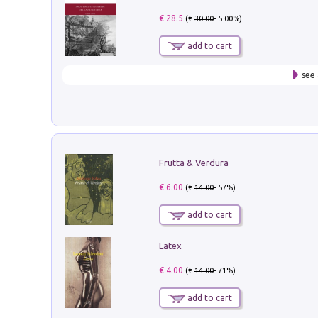
€ 28.5
(€
30.00
- 5.00%)
add to cart
see 
Frutta & Verdura
€ 6.00
(€
14.00
- 57%)
add to cart
Latex
€ 4.00
(€
14.00
- 71%)
add to cart