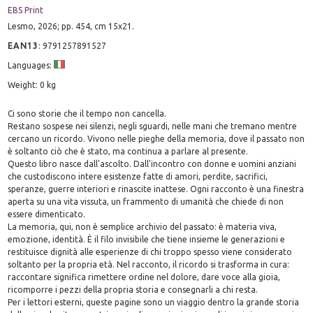
EBS Print
Lesmo, 2026; pp. 454, cm 15x21.
EAN13
:
9791257891527
Languages:
Weight: 0 kg
Ci sono storie che il tempo non cancella.
Restano sospese nei silenzi, negli sguardi, nelle mani che tremano mentre
cercano un ricordo. Vivono nelle pieghe della memoria, dove il passato non
è soltanto ciò che è stato, ma continua a parlare al presente.
Questo libro nasce dall'ascolto. Dall'incontro con donne e uomini anziani
che custodiscono intere esistenze fatte di amori, perdite, sacrifici,
speranze, guerre interiori e rinascite inattese. Ogni racconto è una finestra
aperta su una vita vissuta, un frammento di umanità che chiede di non
essere dimenticato.
La memoria, qui, non è semplice archivio del passato: è materia viva,
emozione, identità. È il filo invisibile che tiene insieme le generazioni e
restituisce dignità alle esperienze di chi troppo spesso viene considerato
soltanto per la propria età. Nel racconto, il ricordo si trasforma in cura:
raccontare significa rimettere ordine nel dolore, dare voce alla gioia,
ricomporre i pezzi della propria storia e consegnarli a chi resta.
Per i lettori esterni, queste pagine sono un viaggio dentro la grande storia