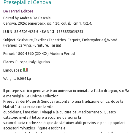
Presepiali di Genova
De Ferrari Editore
Edited by Andrea De Pascale.
Genova, 2026; paperback, pp. 120, col. ill., cm 1,7x2,4.
ISBN
:
88-5503-925-3
-
EAN13
:
9788855039253
Subject: Sculpture,Textiles (Tapestries, Carpets, Embroyderies),Wood
(Frames, Carving, Furniture, Tarsia)
Period: 1800-1960 (XIX-XX) Modern Period
Places: Europe,Italy,Ligurian
Languages:
Weight: 0.004 kg
Il presepe storico genovese è un universo in miniatura fatto di legno, stoffa
e meraviglia. Le Civiche Collezioni
Presepiali dei Musei di Genova raccontano una tradizione unica, dove la
Natività si intreccia con la vita
quotidiana, i mestieri, i viaggi e le culture del Mediterraneo. Questo
catalogo invita il lettore a scoprire da vicino la
straordinaria ricchezza di queste statuine: abiti preziosi e panni popolari,
accessori minuziosi, figure esotiche e