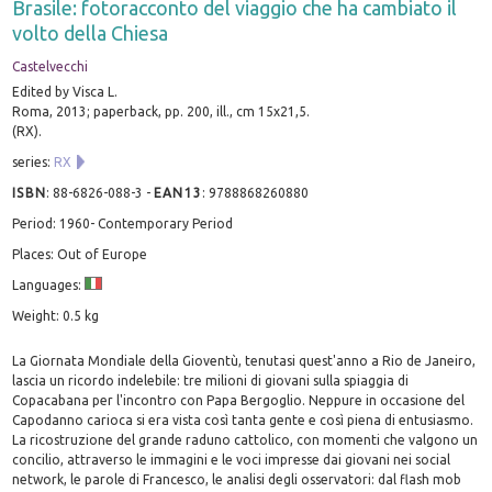
Brasile: fotoracconto del viaggio che ha cambiato il
volto della Chiesa
Castelvecchi
Edited by Visca L.
Roma, 2013; paperback, pp. 200, ill., cm 15x21,5.
(RX).
series:
RX
ISBN
:
88-6826-088-3
-
EAN13
:
9788868260880
Period: 1960- Contemporary Period
Places: Out of Europe
Languages:
Weight: 0.5 kg
La Giornata Mondiale della Gioventù, tenutasi quest'anno a Rio de Janeiro,
lascia un ricordo indelebile: tre milioni di giovani sulla spiaggia di
Copacabana per l'incontro con Papa Bergoglio. Neppure in occasione del
Capodanno carioca si era vista così tanta gente e così piena di entusiasmo.
La ricostruzione del grande raduno cattolico, con momenti che valgono un
concilio, attraverso le immagini e le voci impresse dai giovani nei social
network, le parole di Francesco, le analisi degli osservatori: dal flash mob