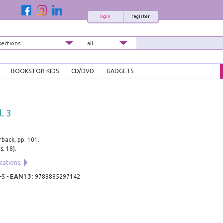
login
register
BOOKS FOR KIDS
CD/DVD
GADGETS
. 3
rback, pp. 101.
s. 18).
cations.
-5
-
EAN13
:
9788885297142