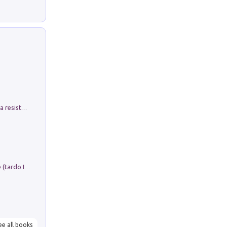
Memorial Santa Giulia. Sculture per la resistenza Monchio di Palagano
Sofiana. In Sicilia centro-meridionale (tardo III-metà IX secolo d.C.): dall'agro-town tardo-imperiale al villaggio medio-bizantino. Nuova ediz.
ee all books