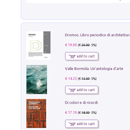
€ 19.00
(€
20.00
- 5%)
add to cart
Valle Bormida. Un'antologia d'arte
€ 14.25
(€
15.00
- 5%)
add to cart
Di colori e di ricordi
€ 17.10
(€
18.00
- 5%)
add to cart