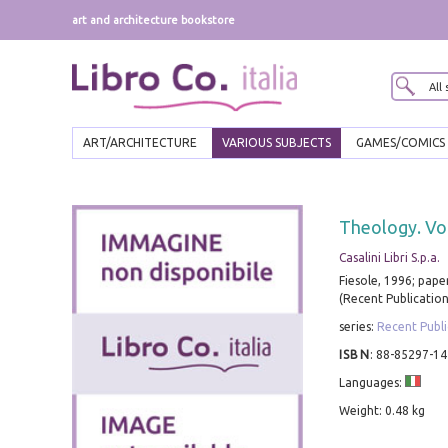
art and architecture bookstore
ART/ARCHITECTURE
VARIOUS SUBJECTS
GAMES/COMICS
Theology. Vol
Casalini Libri S.p.a.
Fiesole, 1996; pape
(Recent Publication
series:
Recent Publi
ISBN
:
88-85297-14
Languages:
Weight: 0.48 kg