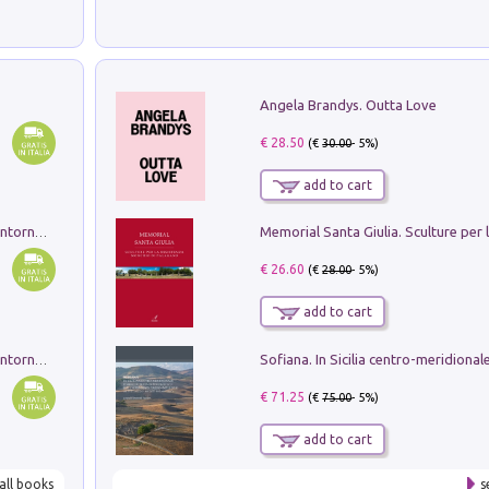
Angela Brandys. Outta Love
€ 28.50
(€
30.00
- 5%)
add to cart
Ruderi delle ville Romano Sabine nei dintorni di Poggio Mirteto. Illustrati dal dott.re prof.re cav.re Ercole Nardi regio ispettore degli scavi e monumenti. Anno 1885. Tavole e studio. Con 25 tavole fuori testo in cartella editoriale
€ 26.60
(€
28.00
- 5%)
add to cart
Ruderi delle ville Romano Sabine nei dintorni di Poggio Mirteto. Illustrati dal dott.re prof.re cav.re Ercole Nardi regio ispettore degli scavi e monumenti. Anno 1885
€ 71.25
(€
75.00
- 5%)
add to cart
all books
s