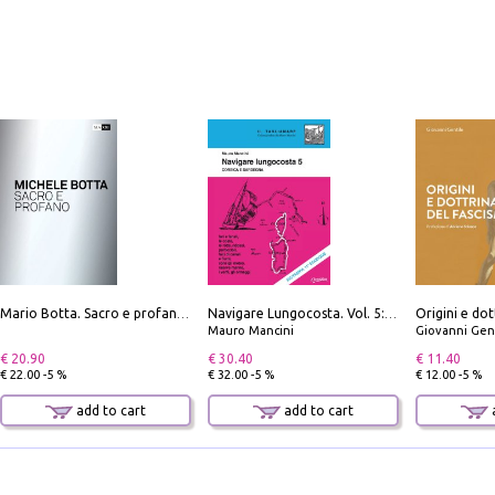
Origini e dot
Mario Botta. Sacro e profano-Sacred and profane
Navigare Lungocosta. Vol. 5: Corsica e Sardegna
Mauro Mancini
Giovanni Gen
€ 20.90
€ 30.40
€ 11.40
€ 22.00 -5 %
€ 32.00 -5 %
€ 12.00 -5 %
add to cart
add to cart
a