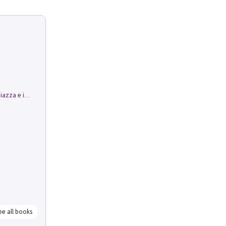
Luoghi Magici di Bologna. Vol. 1: la Piazza e i Suoi Simboli Segreti
ee all books