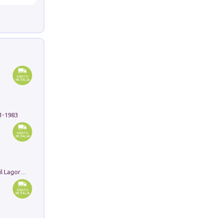
91-1983
Pastori. Sguardi contemporanei tra il Lagorai e la pianura. Ediz. illustrata