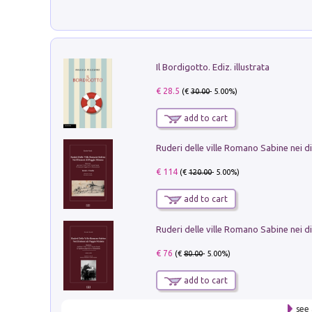
Il Bordigotto. Ediz. illustrata
€ 28.5
(€
30.00
- 5.00%)
add to cart
€ 114
(€
120.00
- 5.00%)
add to cart
€ 76
(€
80.00
- 5.00%)
add to cart
see 