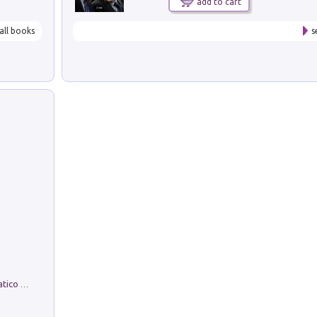
add to cart
all books
s
La comparsa. Perché il partito democratico non è mai nato