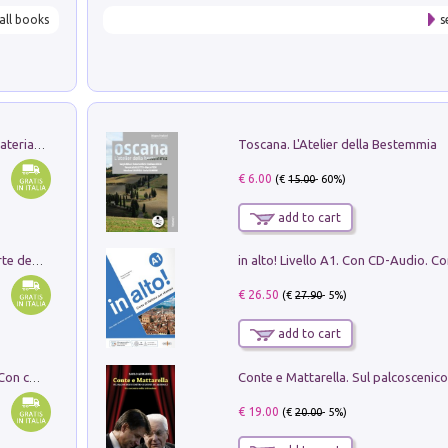
all books
s
Toscana. L'Atelier della Bestemmia
L'orientalizzante a Capua. Contesti e materiali dagli scavi di Werner Johannowsky nella necropoli di Fornaci. Nuova ediz.
€ 6.00
(€
15.00
- 60%)
add to cart
Ricerche dei dottorandi in storia dell'arte della Sapienza
€ 26.50
(€
27.90
- 5%)
add to cart
I monumenti funerari del Lazio antico. Con cartella con tavole
€ 19.00
(€
20.00
- 5%)