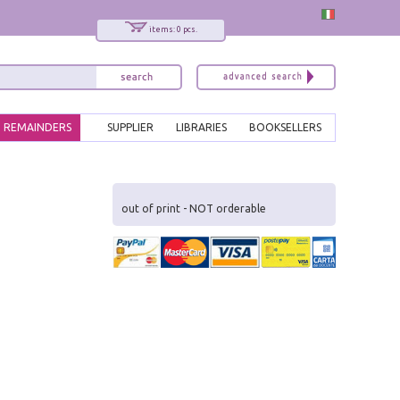
items: 0 pcs.
REMAINDERS
SUPPLIER
LIBRARIES
BOOKSELLERS
x
Interessato ai nostri libri?
out of print - NOT orderable
Allora iscriviti alla nostra newsletter!
Sarai informato delle nostre novità, potrai
comunque cancellarti quando desideri.
modulo di iscrizione