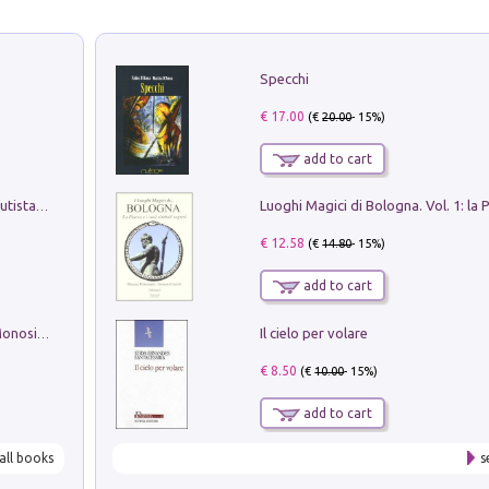
Specchi
€ 17.00
(€
20.00
- 15%)
add to cart
Pietro Bellotti Detto Canaletty. Un Vedutista Veneziano nella Francia dell'Ancien Régime
€ 12.58
(€
14.80
- 15%)
add to cart
Il cielo per volare
La seduzione del gusto con Pipero & Monosilio
€ 8.50
(€
10.00
- 15%)
add to cart
all books
s