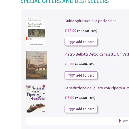
SPECIAL OFFERS AND BESTSELLERS
Guida spirituale alla perfezione
€ 12.00
(€
35.00
- 66%)
add to cart
€ 6.00
(€
30.00
- 80%)
add to cart
€ 6.00
(€
15.00
- 60%)
add to cart
see 