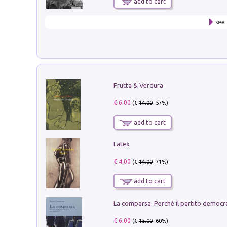
add to cart
see 
Frutta & Verdura
€ 6.00
(€
14.00
- 57%)
add to cart
Latex
€ 4.00
(€
14.00
- 71%)
add to cart
€ 6.00
(€
15.00
- 60%)