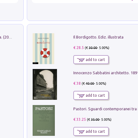
Il Bordigotto. Ediz. illustrata
Dromos. Libro periodico di architettura. (2026). Vol. 15: Post-model
€ 28.5
(€
30.00
- 5.00%)
add to cart
Innocenzo Sabbatini architetto. 18
€ 38
(€
40.00
- 5.00%)
add to cart
€ 33.25
(€
35.00
- 5.00%)
add to cart