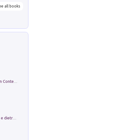
ee all books
in alto! Livello A1. Con CD-Audio. Con Contenuto digitale per accesso on line
Conte e Mattarella. Sul palcoscenico e dietro le quinte del Quirinale. Un racconto sulle istituzioni