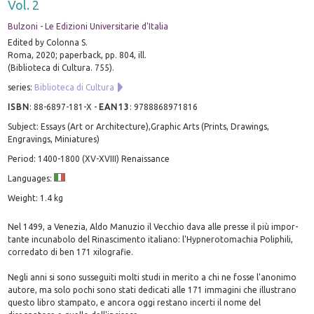
Vol. 2
Bulzoni - Le Edizioni Universitarie d'Italia
Edited by Colonna S.
Roma, 2020; paperback, pp. 804, ill.
(Biblioteca di Cultura. 755).
series:
Biblioteca di Cultura
ISBN
:
88-6897-181-X
-
EAN13
:
9788868971816
Subject: Essays (Art or Architecture),Graphic Arts (Prints, Drawings,
Engravings, Miniatures)
Period: 1400-1800 (XV-XVIII) Renaissance
Languages:
Weight: 1.4 kg
Nel 1499, a Venezia, Aldo Manuzio il Vecchio dava alle presse il più impor-
tante incunabolo del Rinascimento italiano: l'Hypnerotomachia Poliphili,
corredato di ben 171 xilografie.
Negli anni si sono susseguiti molti studi in merito a chi ne fosse l'anonimo
autore, ma solo pochi sono stati dedicati alle 171 immagini che illustrano
questo libro stampato, e ancora oggi restano incerti il nome del