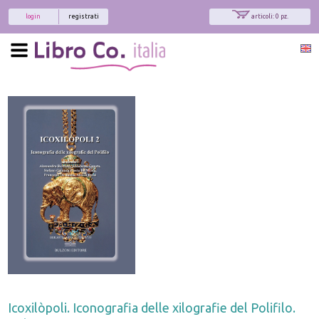
login
registrati
articoli: 0 pz.
x
Interessato ai nostri libri?
Allora iscriviti alla nostra newsletter!
Sarai informato delle nostre novità, potrai
comunque cancellarti quando desideri.
modulo di iscrizione
Icoxilòpoli. Iconografia delle xilografie del Polifilo.