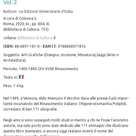
Vol. 2
Bulzoni - Le Edizioni Universitarie d'Italia
A cura di Colonna S.
Roma, 2020; br., pp. 804, ill.
(Biblioteca di Cultura. 755).
collana:
Biblioteca di Cultura
ISBN
:
88-6897-181-X
-
EAN13
:
9788868971816
Soggetto: Arti Grafiche (Disegno, Incisione, Miniatura),Saggi (Arte o
Architettura)
Periodo: 1400-1800 (XV-XVIII) Rinascimento
Testo in:
Peso: 1.4 kg
Nel 1499, a Venezia, Aldo Manuzio il Vecchio dava alle presse il più impor-
tante incunabolo del Rinascimento italiano: l'Hypnerotomachia Poliphili,
corredato di ben 171 xilografie.
Negli anni si sono susseguiti molti studi in merito a chi ne fosse l'anonimo
autore, ma solo pochi sono stati dedicati alle 171 immagini che illustrano
questo libro stampato, e ancora oggi restano incerti il nome del