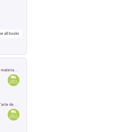
ee all books
L'orientalizzante a Capua. Contesti e materiali dagli scavi di Werner Johannowsky nella necropoli di Fornaci. Nuova ediz.
Ricerche dei dottorandi in storia dell'arte della Sapienza