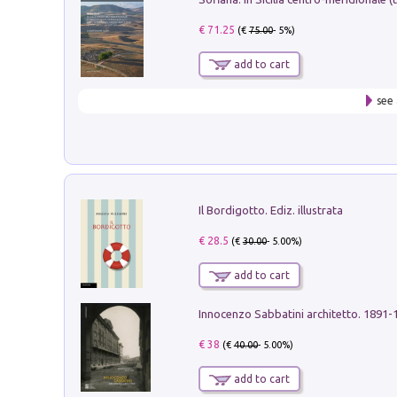
€ 71.25
(€
75.00
- 5%)
add to cart
see 
Il Bordigotto. Ediz. illustrata
€ 28.5
(€
30.00
- 5.00%)
add to cart
Innocenzo Sabbatini architetto. 1891-
€ 38
(€
40.00
- 5.00%)
add to cart