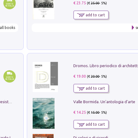
€ 23.75
(€
25.00
- 5%)
add to cart
all books
s
€ 19.00
(€
20.00
- 5%)
add to cart
Valle Bormida. Un'antologia d'arte
Memorial Santa Giulia. Sculture per la resistenza Monchio di Palagano
€ 14.25
(€
15.00
- 5%)
add to cart
Di colori e di ricordi
Sofiana. In Sicilia centro-meridionale (tardo III-metà IX secolo d.C.): dall'agro-town tardo-imperiale al villaggio medio-bizantino. Nuova ediz.