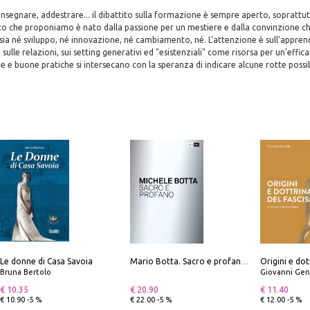
nsegnare, addestrare... il dibattito sulla formazione è sempre aperto, soprattutt
sto che proponiamo è nato dalla passione per un mestiere e dalla convinzione c
ia né sviluppo, né innovazione, né cambiamento, né. L'attenzione è sull'appren
, sulle relazioni, sui setting generativi ed "esistenziali" come risorsa per un'effic
 e buone pratiche si intersecano con la speranza di indicare alcune rotte possib
Le donne di Casa Savoia
Origini e dot
Mario Botta. Sacro e profano-Sacred and profane
Bruna Bertolo
Giovanni Gen
€ 10.35
€ 20.90
€ 11.40
€ 10.90 -5 %
€ 22.00 -5 %
€ 12.00 -5 %