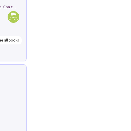
I monumenti funerari del Lazio antico. Con cartella con tavole
ee all books