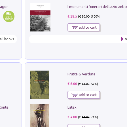
Pastori. Sguardi contemporanei tra il Lagorai e la pianura. Ediz. illustrata
€ 28.5
(€
30.00
- 5.00%)
add to cart
all books
s
Frutta & Verdura
€ 6.00
(€
14.00
- 57%)
add to cart
Latex
in alto! Livello A1. Con CD-Audio. Con Contenuto digitale per accesso on line
€ 4.00
(€
14.00
- 71%)