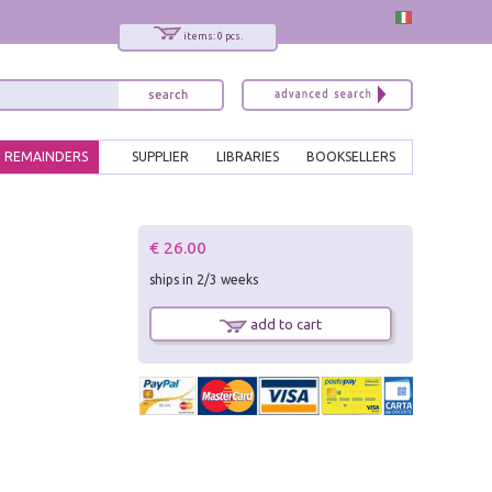
items: 0 pcs.
REMAINDERS
SUPPLIER
LIBRARIES
BOOKSELLERS
x
€ 26.00
Interessato ai nostri libri?
ships in 2/3 weeks
Allora iscriviti alla nostra newsletter!
Sarai informato delle nostre novità, potrai
add to cart
comunque cancellarti quando desideri.
modulo di iscrizione