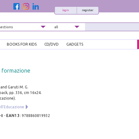
login
register
BOOKS FOR KIDS
CD/DVD
GADGETS
la formazione
 and Garuti M. G.
ack, pp. 336, cm 16x24.
ucazione).
ell'Educazione
-8
-
EAN13
:
9788860819932