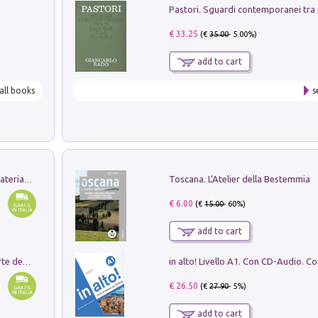
€ 33.25
(€
35.00
- 5.00%)
add to cart
all books
s
Toscana. L'Atelier della Bestemmia
L'orientalizzante a Capua. Contesti e materiali dagli scavi di Werner Johannowsky nella necropoli di Fornaci. Nuova ediz.
€ 6.00
(€
15.00
- 60%)
add to cart
Ricerche dei dottorandi in storia dell'arte della Sapienza
€ 26.50
(€
27.90
- 5%)
add to cart