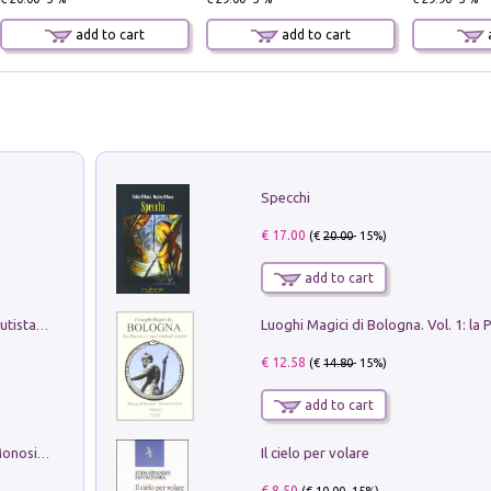
add to cart
add to cart
a
Specchi
€ 17.00
(€
20.00
- 15%)
add to cart
Pietro Bellotti Detto Canaletty. Un Vedutista Veneziano nella Francia dell'Ancien Régime
€ 12.58
(€
14.80
- 15%)
add to cart
Il cielo per volare
La seduzione del gusto con Pipero & Monosilio
€ 8.50