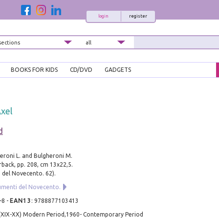
login
register
BOOKS FOR KIDS
CD/DVD
GADGETS
Axel
d
eroni L. and Bulgheroni M.
back, pp. 208, cm 13x22,5.
 del Novecento. 62).
umenti del Novecento.
-8
-
EAN13
:
9788877103413
 (XIX-XX) Modern Period,1960- Contemporary Period