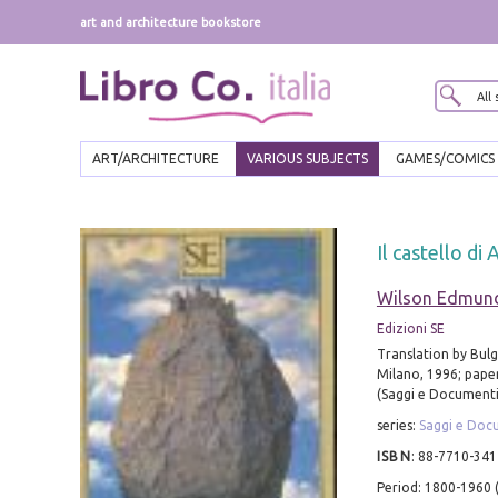
art and architecture bookstore
ART/ARCHITECTURE
VARIOUS SUBJECTS
GAMES/COMICS
Il castello di 
Wilson Edmun
Edizioni SE
Translation by Bulg
Milano, 1996; paper
(Saggi e Documenti
series:
Saggi e Doc
ISBN
:
88-7710-341
Period: 1800-1960