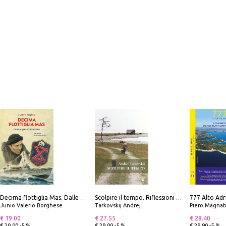
Decima flottiglia Mas. Dalle origini all'armistizio
Scolpire il tempo. Riflessioni sul cinema.
Junio Valerio Borghese
Tarkovskij Andrej
Piero Magnabosco; Dar
€ 19.00
€ 27.55
€ 28.40
€ 20.00 -5 %
€ 29.00 -5 %
€ 29.90 -5 %