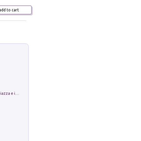
dd to cart
Luoghi Magici di Bologna. Vol. 1: la Piazza e i Suoi Simboli Segreti