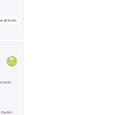
ee all books
Memorial Santa Giulia. Sculture per la resistenza Monchio di Palagano
Sofiana. In Sicilia centro-meridionale (tardo III-metà IX secolo d.C.): dall'agro-town tardo-imperiale al villaggio medio-bizantino. Nuova ediz.