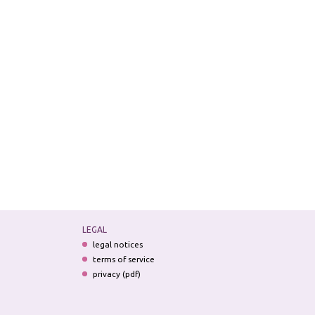
LEGAL
legal notices
terms of service
privacy (pdf)