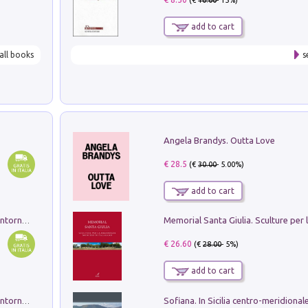
(€
10.00
- 15%)
add to cart
all books
s
Angela Brandys. Outta Love
€ 28.5
(€
30.00
- 5.00%)
add to cart
Ruderi delle ville Romano Sabine nei dintorni di Poggio Mirteto. Illustrati dal dott.re prof.re cav.re Ercole Nardi regio ispettore degli scavi e monumenti. Anno 1885. Tavole e studio. Con 25 tavole fuori testo in cartella editoriale
€ 26.60
(€
28.00
- 5%)
add to cart
Ruderi delle ville Romano Sabine nei dintorni di Poggio Mirteto. Illustrati dal dott.re prof.re cav.re Ercole Nardi regio ispettore degli scavi e monumenti. Anno 1885