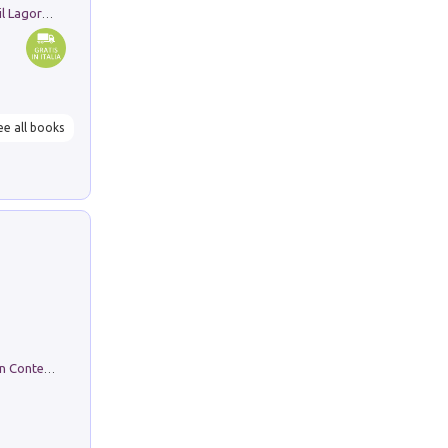
Pastori. Sguardi contemporanei tra il Lagorai e la pianura. Ediz. illustrata
ee all books
in alto! Livello A1. Con CD-Audio. Con Contenuto digitale per accesso on line