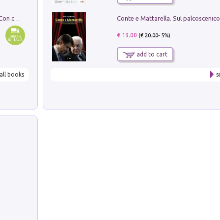
I monumenti funerari del Lazio antico. Con cartella con tavole
€ 19.00
(€
20.00
- 5%)
add to cart
all books
s