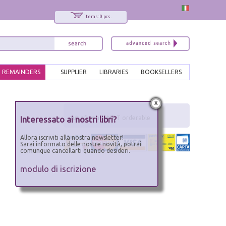
items: 0 pcs.
REMAINDERS
SUPPLIER
LIBRARIES
BOOKSELLERS
x
Interessato ai nostri libri?
out of print - NOT orderable
Allora iscriviti alla nostra newsletter!
Sarai informato delle nostre novità, potrai
comunque cancellarti quando desideri.
modulo di iscrizione