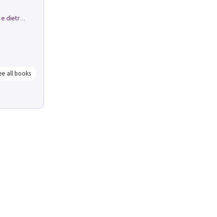
Conte e Mattarella. Sul palcoscenico e dietro le quinte del Quirinale. Un racconto sulle istituzioni
ee all books