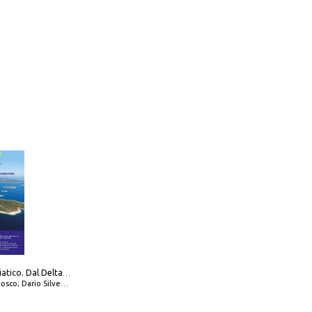
777 Alto Adriatico. Dal Delta del Po a Capo Promontore. Con QR Code
io Silvestro; Marco Sbrizzi