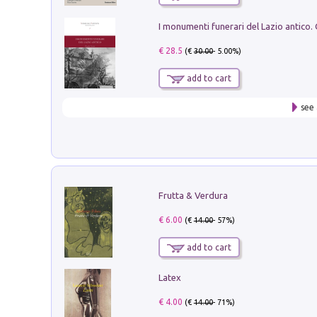
€ 28.5
(€
30.00
- 5.00%)
add to cart
see 
Frutta & Verdura
€ 6.00
(€
14.00
- 57%)
add to cart
Latex
€ 4.00
(€
14.00
- 71%)