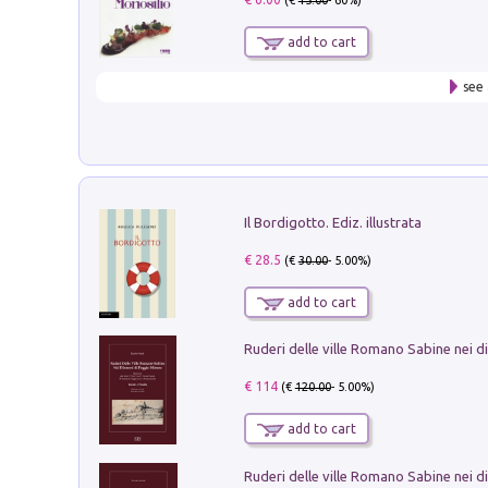
(€
15.00
- 60%)
add to cart
see 
Il Bordigotto. Ediz. illustrata
€ 28.5
(€
30.00
- 5.00%)
add to cart
€ 114
(€
120.00
- 5.00%)
add to cart