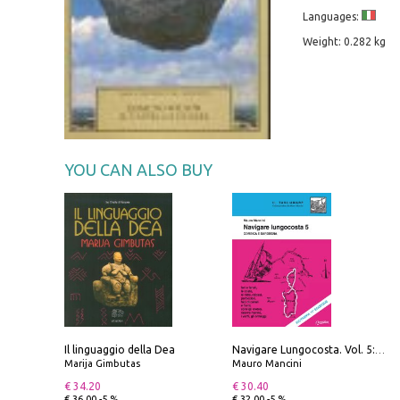
Languages:
Weight: 0.282 kg
YOU CAN ALSO BUY
Il linguaggio della Dea
Navigare Lungocosta. Vol. 5: Corsica e Sardegna
Marija Gimbutas
Mauro Mancini
€ 34.20
€ 30.40
€ 36.00 -5 %
€ 32.00 -5 %