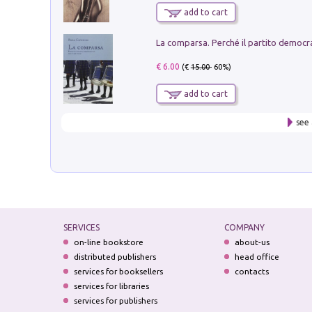
add to cart
€ 6.00
(€
15.00
- 60%)
add to cart
see 
SERVICES
COMPANY
on-line bookstore
about-us
distributed publishers
head office
services for booksellers
contacts
services for libraries
services for publishers