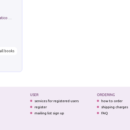
La comparsa. Perché il partito democratico non è mai nato
all books
USER
ORDERING
services for registered users
how to order
register
shipping charges
mailing list sign up
FAQ