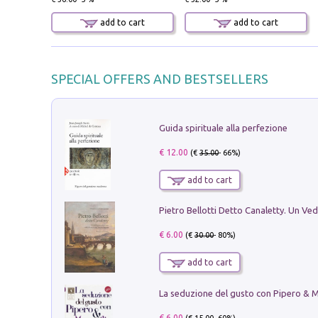
add to cart
add to cart
SPECIAL OFFERS AND BESTSELLERS
Guida spirituale alla perfezione
€ 12.00
(€
35.00
- 66%)
add to cart
€ 6.00
(€
30.00
- 80%)
add to cart
€ 6.00