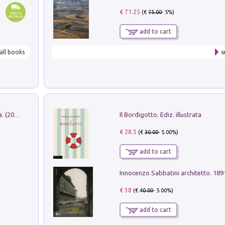
€ 71.25
(€
75.00
- 5%)
add to cart
all books
s
Il Bordigotto. Ediz. illustrata
Dromos. Libro periodico di architettura. (2026). Vol. 15: Post-model
€ 28.5
(€
30.00
- 5.00%)
add to cart
Innocenzo Sabbatini architetto. 18
€ 38
(€
40.00
- 5.00%)
add to cart