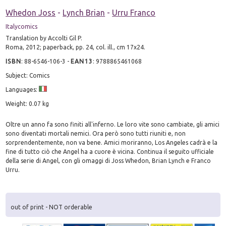
Whedon Joss
-
Lynch Brian
-
Urru Franco
Italycomics
Translation by Accolti Gil P.
Roma, 2012; paperback, pp. 24, col. ill., cm 17x24.
ISBN
:
88-6546-106-3
-
EAN13
:
9788865461068
Subject: Comics
Languages:
Weight: 0.07 kg
Oltre un anno fa sono finiti all'inferno. Le loro vite sono cambiate, gli amici
sono diventati mortali nemici. Ora però sono tutti riuniti e, non
sorprendentemente, non va bene. Amici moriranno, Los Angeles cadrà e la
fine di tutto ciò che Angel ha a cuore è vicina. Continua il seguito ufficiale
della serie di Angel, con gli omaggi di Joss Whedon, Brian Lynch e Franco
Urru.
out of print - NOT orderable