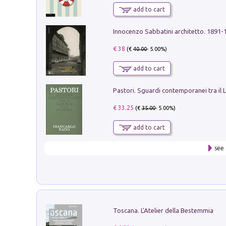
add to cart
Innocenzo Sabbatini architetto. 1891-
€ 38
(€
40.00
- 5.00%)
add to cart
€ 33.25
(€
35.00
- 5.00%)
add to cart
see 
Toscana. L'Atelier della Bestemmia