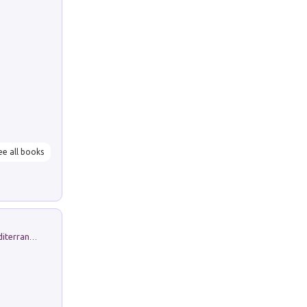
ee all books
Byrsa. Scritti sull''Antico Oriente Mediterraneo. 45-46/2024