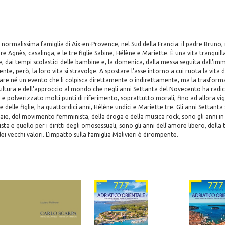
a normalissima famiglia di Aix-en-Provence, nel Sud della Francia: il padre Bruno
 Agnès, casalinga, e le tre figlie Sabine, Hélène e Mariette. È una vita tranquilla
e, dai tempi scolastici delle bambine e, la domenica, dalla messa seguita dall'imm
e, però, la loro vita si stravolge. A spostare l'asse intorno a cui ruota la vita 
lare né un evento che li colpisca direttamente o indirettamente, ma la trasform
 cultura e dell'approccio al mondo che negli anni Settanta del Novecento ha ra
 e polverizzato molti punti di riferimento, soprattutto morali, fino ad allora vi
e delle figlie, ha quattordici anni, Hélène undici e Mariette tre. Gli anni Settanta 
aie, del movimento femminista, della droga e della musica rock, sono gli anni in 
a e quello per i diritti degli omosessuali, sono gli anni dell'amore libero, della
ei vecchi valori. L'impatto sulla famiglia Malivieri è dirompente.