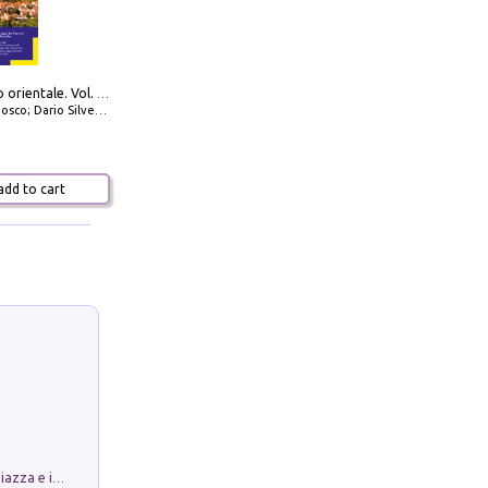
777 Adriatico orientale. Vol. 2: Costa della Dalmazia da Zara a Molunat, Isole della Dalmazia Meridionale e Montenegro
io Silvestro; Marco Sbrizzi
dd to cart
Luoghi Magici di Bologna. Vol. 1: la Piazza e i Suoi Simboli Segreti