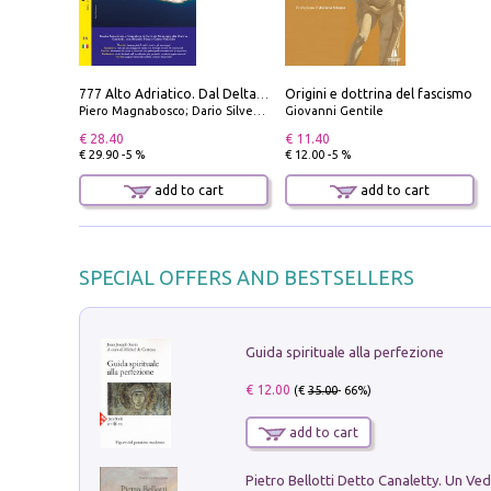
Origini e dottrina del fascismo
777 Alto Adriatico. Dal Delta del Po a Capo Promontore. Con QR Code
Piero Magnabosco; Dario Silvestro; Marco Sbrizzi
Giovanni Gentile
€ 28.40
€ 11.40
€ 29.90 -5 %
€ 12.00 -5 %
add to cart
add to cart
SPECIAL OFFERS AND BESTSELLERS
Guida spirituale alla perfezione
€ 12.00
(€
35.00
- 66%)
add to cart