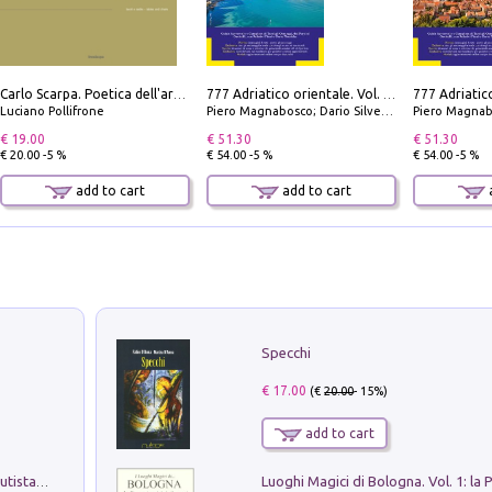
Carlo Scarpa. Poetica dell'arredo. Tavoli e sedie-Poetics of furniture. Tables and chairs. Ediz. bilingue
777 Adriatico orientale. Vol. 1: Istria, Costa della Dalmazia da Smrika a Zara, Isole del Quarnaro, Pag, Arcipelaghi di Zara, Sibenico e Incoronate
Luciano Pollifrone
Piero Magnabosco; Dario Silvestro; Marco Sbrizzi
Piero Magnabosco; Dar
€ 19.00
€ 51.30
€ 51.30
€ 20.00 -5 %
€ 54.00 -5 %
€ 54.00 -5 %
add to cart
add to cart
a
Specchi
€ 17.00
(€
20.00
- 15%)
add to cart
Pietro Bellotti Detto Canaletty. Un Vedutista Veneziano nella Francia dell'Ancien Régime