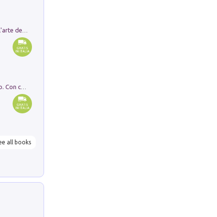
Ricerche dei dottorandi in storia dell'arte della Sapienza
I monumenti funerari del Lazio antico. Con cartella con tavole
ee all books