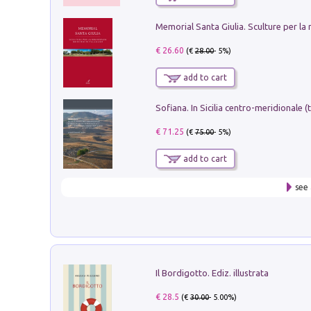
€ 26.60
(€
28.00
- 5%)
add to cart
€ 71.25
(€
75.00
- 5%)
add to cart
see 
Il Bordigotto. Ediz. illustrata
€ 28.5
(€
30.00
- 5.00%)