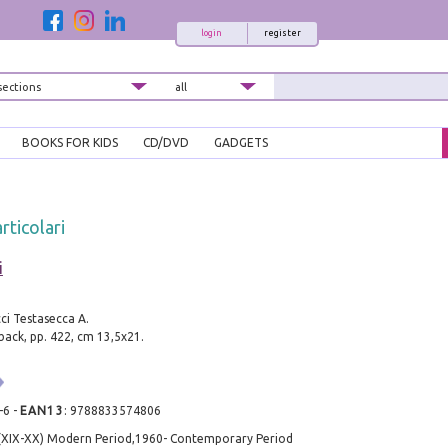
login
register
BOOKS FOR KIDS
CD/DVD
GADGETS
rticolari
i
ci Testasecca A.
ack, pp. 422, cm 13,5x21.
-6
-
EAN13
:
9788833574806
 (XIX-XX) Modern Period,1960- Contemporary Period