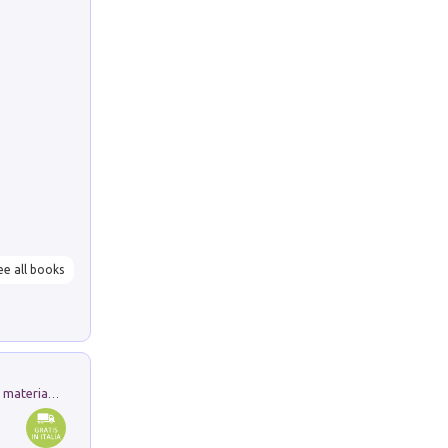
ee all books
L'orientalizzante a Capua. Contesti e materiali dagli scavi di Werner Johannowsky nella necropoli di Fornaci. Nuova ediz.