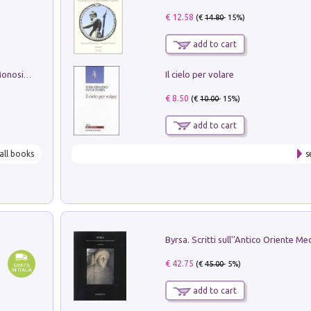
€ 12.58
(€
14.80
- 15%)
add to cart
Il cielo per volare
La seduzione del gusto con Pipero & Monosilio
€ 8.50
(€
10.00
- 15%)
add to cart
all books
s
€ 42.75
(€
45.00
- 5%)
add to cart