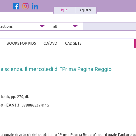
login
register
BOOKS FOR KIDS
CD/DVD
GADGETS
la scienza. Il mercoledì di "Prima Pagina Reggio"
ack, pp. 270, ill.
-X
-
EAN13
:
9788865374115
annuale di articoli del quotidiano "Prima Pagina Reggio", per il quale l'autore g