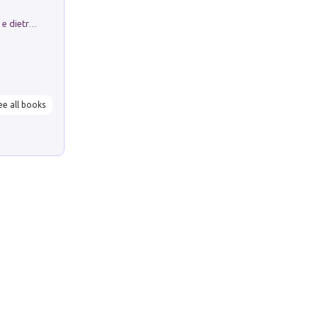
Conte e Mattarella. Sul palcoscenico e dietro le quinte del Quirinale. Un racconto sulle istituzioni
ee all books