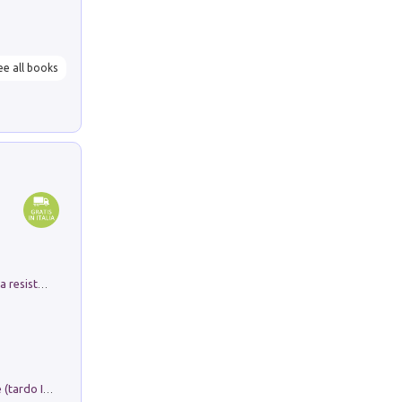
ee all books
Memorial Santa Giulia. Sculture per la resistenza Monchio di Palagano
Sofiana. In Sicilia centro-meridionale (tardo III-metà IX secolo d.C.): dall'agro-town tardo-imperiale al villaggio medio-bizantino. Nuova ediz.