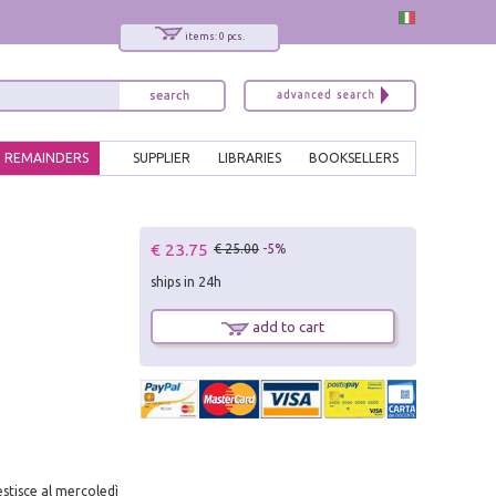
items: 0 pcs.
REMAINDERS
SUPPLIER
LIBRARIES
BOOKSELLERS
x
€ 23.75
€ 25.00
-5%
Interessato ai nostri libri?
ships in 24h
Allora iscriviti alla nostra newsletter!
Sarai informato delle nostre novità, potrai
add to cart
comunque cancellarti quando desideri.
modulo di iscrizione
estisce al mercoledì