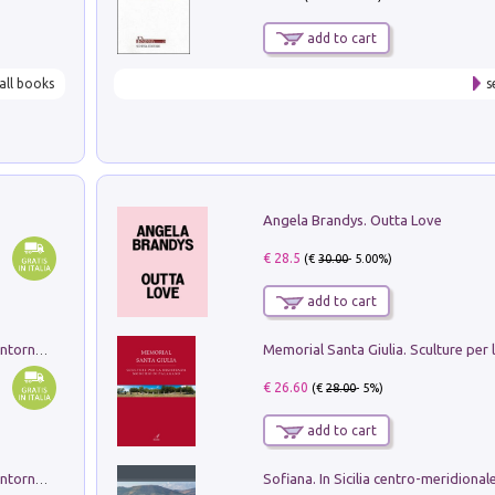
add to cart
all books
s
Angela Brandys. Outta Love
€ 28.5
(€
30.00
- 5.00%)
add to cart
Ruderi delle ville Romano Sabine nei dintorni di Poggio Mirteto. Illustrati dal dott.re prof.re cav.re Ercole Nardi regio ispettore degli scavi e monumenti. Anno 1885. Tavole e studio. Con 25 tavole fuori testo in cartella editoriale
€ 26.60
(€
28.00
- 5%)
add to cart
Ruderi delle ville Romano Sabine nei dintorni di Poggio Mirteto. Illustrati dal dott.re prof.re cav.re Ercole Nardi regio ispettore degli scavi e monumenti. Anno 1885