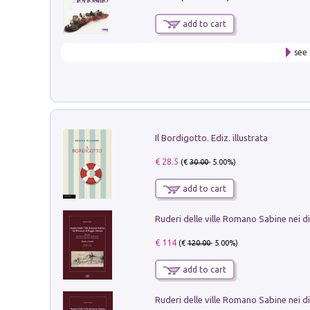
add to cart
see 
Il Bordigotto. Ediz. illustrata
€ 28.5
(€
30.00
- 5.00%)
add to cart
€ 114
(€
120.00
- 5.00%)
add to cart