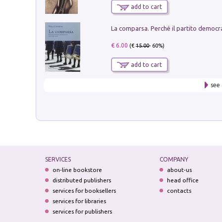
add to cart
€ 6.00
(€
15.00
- 60%)
add to cart
see 
SERVICES
COMPANY
on-line bookstore
about-us
distributed publishers
head office
services for booksellers
contacts
services for libraries
services for publishers