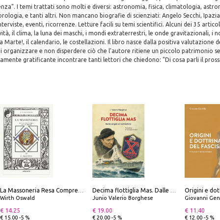
enza". I temi trattati sono molti e diversi: astronomia, fisica, climatologia, astro
logia, e tanti altri. Non mancano biografie di scienziati: Angelo Secchi, Ipazia 
rviste, eventi, ricorrenze. Letture facili su temi scientifici. Alcuni dei 35 articoli 
ità, il clima, la luna dei maschi, i mondi extraterrestri, le onde gravitazionali, i n
a Marte!, il calendario, le costellazioni. Il libro nasce dalla positiva valutazione de
di organizzare e non disperdere ciò che l'autore ritiene un piccolo patrimonio
amente gratificante incontrare tanti lettori che chiedono: "Di cosa parli il pros
Origini e dot
La Massoneria Resa Comprensibile ai Suoi Adepti. Vol. 3: il Maestro.
Decima flottiglia Mas. Dalle origini all'armistizio
Wirth Oswald
Junio Valerio Borghese
Giovanni Gen
€ 14.25
€ 19.00
€ 11.40
€ 15.00 -5 %
€ 20.00 -5 %
€ 12.00 -5 %