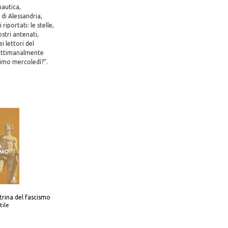
nautica,
di Alessandria,
riportati: le stelle,
ostri antenati,
i lettori del
 settimanalmente
simo mercoledì?".
trina del fascismo
tile