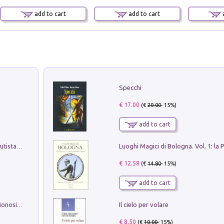
add to cart
add to cart
a
Specchi
€ 17.00
(€
20.00
- 15%)
add to cart
Pietro Bellotti Detto Canaletty. Un Vedutista Veneziano nella Francia dell'Ancien Régime
€ 12.58
(€
14.80
- 15%)
add to cart
Il cielo per volare
La seduzione del gusto con Pipero & Monosilio
€ 8.50
(€
10.00
- 15%)