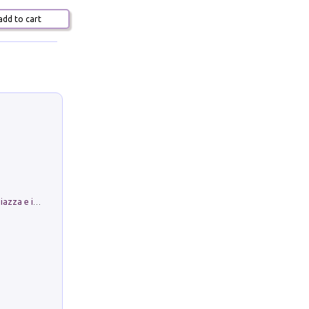
dd to cart
Luoghi Magici di Bologna. Vol. 1: la Piazza e i Suoi Simboli Segreti