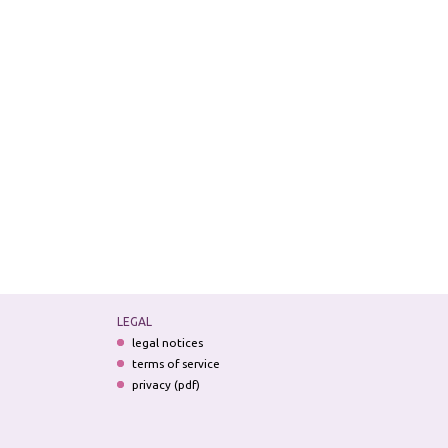
LEGAL
legal notices
terms of service
privacy (pdf)