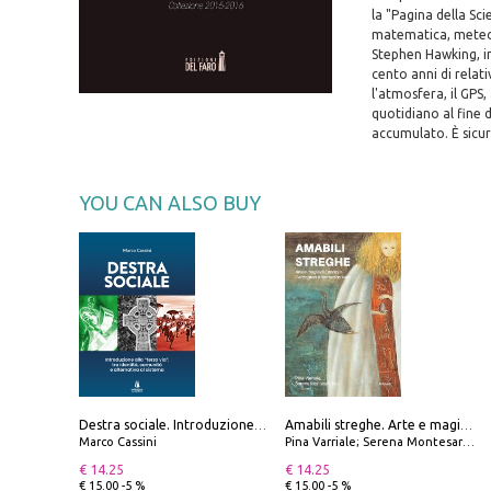
la "Pagina della Sci
matematica, meteoro
Stephen Hawking, inte
cento anni di relativ
l'atmosfera, il GPS, 
quotidiano al fine 
accumulato. È sicur
YOU CAN ALSO BUY
Destra sociale. Introduzione alla «terza via», tra identità, comunità e alternativa al sistema
Amabili streghe. Arte e magie di Leonora Carrington e Remedios Varo
Marco Cassini
Pina Varriale; Serena Montesarchio
€ 14.25
€ 14.25
€ 15.00 -5 %
€ 15.00 -5 %