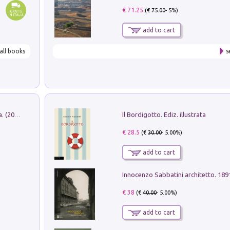
€ 71.25
(€
75.00
- 5%)
add to cart
all books
s
Il Bordigotto. Ediz. illustrata
Dromos. Libro periodico di architettura. (2026). Vol. 15: Post-model
€ 28.5
(€
30.00
- 5.00%)
add to cart
Innocenzo Sabbatini architetto. 18
€ 38
(€
40.00
- 5.00%)
add to cart