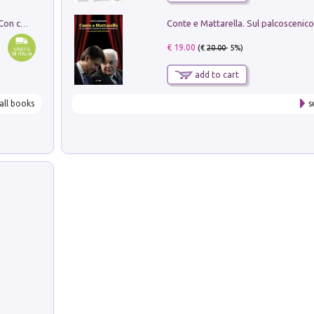
I monumenti funerari del Lazio antico. Con cartella con tavole
€ 19.00
(€
20.00
- 5%)
add to cart
all books
s