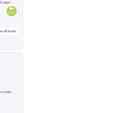
Pastori. Sguardi contemporanei tra il Lagorai e la pianura. Ediz. illustrata
ee all books
in alto! Livello A1. Con CD-Audio. Con Contenuto digitale per accesso on line