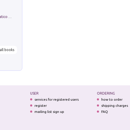
La comparsa. Perché il partito democratico non è mai nato
all books
USER
ORDERING
services for registered users
how to order
register
shipping charges
mailing list sign up
FAQ