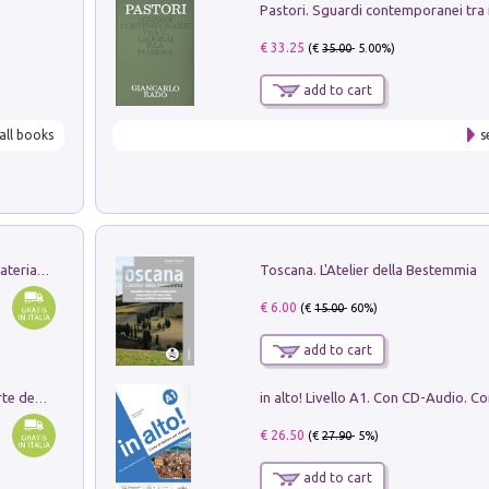
€ 33.25
(€
35.00
- 5.00%)
add to cart
all books
s
Toscana. L'Atelier della Bestemmia
L'orientalizzante a Capua. Contesti e materiali dagli scavi di Werner Johannowsky nella necropoli di Fornaci. Nuova ediz.
€ 6.00
(€
15.00
- 60%)
add to cart
Ricerche dei dottorandi in storia dell'arte della Sapienza
€ 26.50
(€
27.90
- 5%)
add to cart