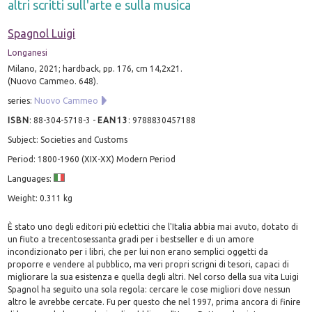
altri scritti sull'arte e sulla musica
Spagnol Luigi
Longanesi
Milano, 2021; hardback, pp. 176, cm 14,2x21.
(Nuovo Cammeo. 648).
series:
Nuovo Cammeo
ISBN
:
88-304-5718-3
-
EAN13
:
9788830457188
Subject: Societies and Customs
Period: 1800-1960 (XIX-XX) Modern Period
Languages:
Weight: 0.311 kg
È stato uno degli editori più eclettici che l'Italia abbia mai avuto, dotato di
un fiuto a trecentosessanta gradi per i bestseller e di un amore
incondizionato per i libri, che per lui non erano semplici oggetti da
proporre e vendere al pubblico, ma veri propri scrigni di tesori, capaci di
migliorare la sua esistenza e quella degli altri. Nel corso della sua vita Luigi
Spagnol ha seguito una sola regola: cercare le cose migliori dove nessun
altro le avrebbe cercate. Fu per questo che nel 1997, prima ancora di finire