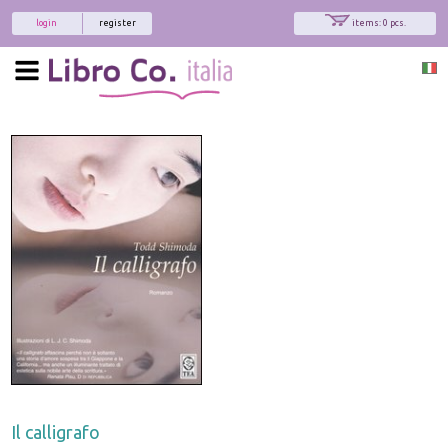
login
register
items: 0 pcs.
Il calligrafo