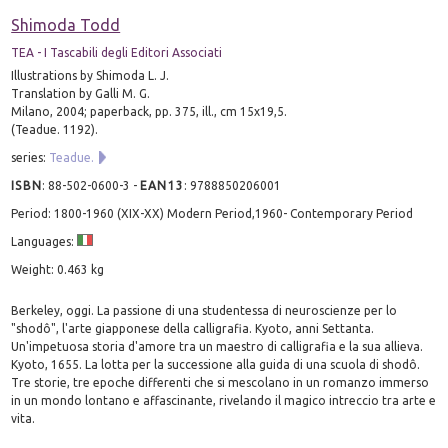
Shimoda Todd
TEA - I Tascabili degli Editori Associati
Illustrations by Shimoda L. J.
Translation by Galli M. G.
Milano, 2004; paperback, pp. 375, ill., cm 15x19,5.
(Teadue. 1192).
series:
Teadue.
ISBN
:
88-502-0600-3
-
EAN13
:
9788850206001
Period: 1800-1960 (XIX-XX) Modern Period,1960- Contemporary Period
Languages:
Weight: 0.463 kg
Berkeley, oggi. La passione di una studentessa di neuroscienze per lo
"shodô", l'arte giapponese della calligrafia. Kyoto, anni Settanta.
Un'impetuosa storia d'amore tra un maestro di calligrafia e la sua allieva.
Kyoto, 1655. La lotta per la successione alla guida di una scuola di shodô.
Tre storie, tre epoche differenti che si mescolano in un romanzo immerso
in un mondo lontano e affascinante, rivelando il magico intreccio tra arte e
vita.