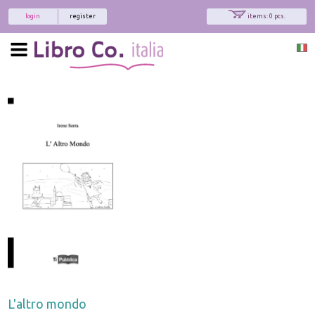
login
register
items: 0 pcs.
L'altro mondo