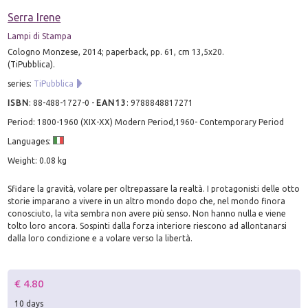
Serra Irene
Lampi di Stampa
Cologno Monzese, 2014; paperback, pp. 61, cm 13,5x20.
(TiPubblica).
series:
TiPubblica
ISBN
:
88-488-1727-0
-
EAN13
:
9788848817271
Period: 1800-1960 (XIX-XX) Modern Period,1960- Contemporary Period
Languages:
Weight: 0.08 kg
Sfidare la gravità, volare per oltrepassare la realtà. I protagonisti delle otto
storie imparano a vivere in un altro mondo dopo che, nel mondo finora
conosciuto, la vita sembra non avere più senso. Non hanno nulla e viene
tolto loro ancora. Sospinti dalla forza interiore riescono ad allontanarsi
dalla loro condizione e a volare verso la libertà.
€ 4.80
10 days